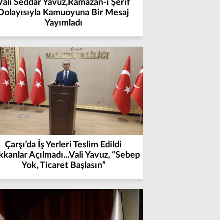
Vali Seddar Yavuz,Ramazan-ı Şerif
Dolayısıyla Kamuoyuna Bir Mesaj
Yayımladı
Çarşı’da İş Yerleri Teslim Edildi
kanlar Açılmadı...Vali Yavuz, “Sebep
Yok, Ticaret Başlasın”