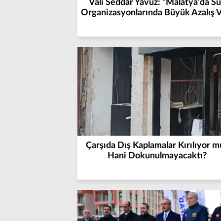
Vali Seddar Yavuz: "Malatya'da S
Organizasyonlarında Büyük Azalış 
Çarşıda Dış Kaplamalar Kırılıyor m
Hani Dokunulmayacaktı?