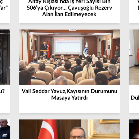
uç
Altay Kışlası’nda İş Yeri Sayısı Bin
Var"
506’ya Çıkıyor… Çavuşoğlu Rezerv
Alan İlan Edilmeyecek
u?
Vali Seddar Yavuz,Kayısının Durumunu
Masaya Yatırdı
Dük