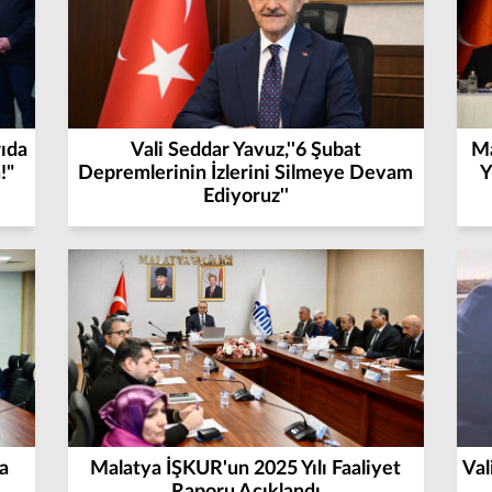
rıda
Vali Seddar Yavuz,''6 Şubat
Ma
!"
Depremlerinin İzlerini Silmeye Devam
Y
Ediyoruz''
a
Malatya İŞKUR'un 2025 Yılı Faaliyet
Val