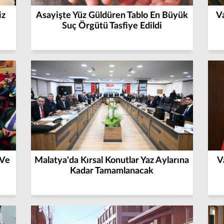
iz
Asayişte Yüz Güldüren Tablo En Büyük
Va
Suç Örgütü Tasfiye Edildi
 Ve
Malatya'da Kırsal Konutlar Yaz Aylarına
V
Kadar Tamamlanacak