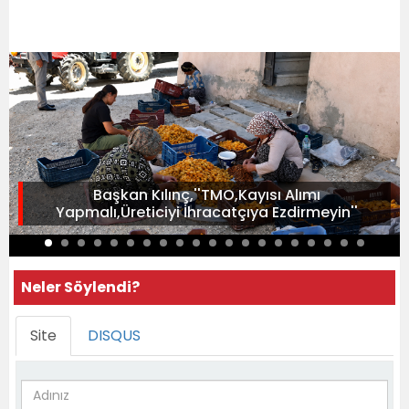
Başkan Kılınç,''TMO,Kayısı Alımı
Yapmalı,Üreticiyi İhracatçıya Ezdirmeyin''
Neler Söylendi?
Site
DISQUS