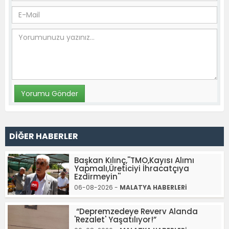
DİĞER HABERLER
Başkan Kılınç,''TMO,Kayısı Alımı
Yapmalı,Üreticiyi İhracatçıya
Ezdirmeyin''
06-08-2026 -
MALATYA HABERLERİ
“Depremzedeye Reverv Alanda
'Rezalet' Yaşatılıyor!”