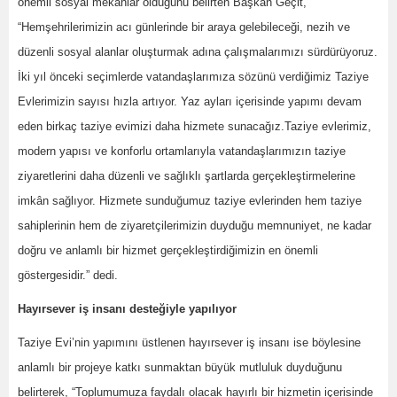
önemli sosyal mekânlar olduğunu belirten Başkan Geçit,
“Hemşehrilerimizin acı günlerinde bir araya gelebileceği, nezih ve
düzenli sosyal alanlar oluşturmak adına çalışmalarımızı sürdürüyoruz.
İki yıl önceki seçimlerde vatandaşlarımıza sözünü verdiğimiz Taziye
Evlerimizin sayısı hızla artıyor. Yaz ayları içerisinde yapımı devam
eden birkaç taziye evimizi daha hizmete sunacağız.Taziye evlerimiz,
modern yapısı ve konforlu ortamlarıyla vatandaşlarımızın taziye
ziyaretlerini daha düzenli ve sağlıklı şartlarda gerçekleştirmelerine
imkân sağlıyor. Hizmete sunduğumuz taziye evlerinden hem taziye
sahiplerinin hem de ziyaretçilerimizin duyduğu memnuniyet, ne kadar
doğru ve anlamlı bir hizmet gerçekleştirdiğimizin en önemli
göstergesidir.” dedi.
Hayırsever iş insanı desteğiyle yapılıyor
Taziye Evi’nin yapımını üstlenen hayırsever iş insanı ise böylesine
anlamlı bir projeye katkı sunmaktan büyük mutluluk duyduğunu
belirterek, “Toplumumuza faydalı olacak hayırlı bir hizmetin içerisinde