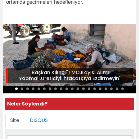
ortamda geçirmeleri hedefleniyor.
Başkan Kılınç,''TMO,Kayısı Alımı
Yapmalı,Üreticiyi İhracatçıya Ezdirmeyin''
Neler Söylendi?
Site
DISQUS