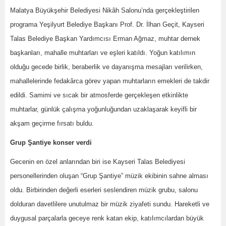
Malatya Büyükşehir Belediyesi Nikâh Salonu’nda gerçekleştirilen
programa Yeşilyurt Belediye Başkanı Prof. Dr. İlhan Geçit, Kayseri
Talas Belediye Başkan Yardımcısı Erman Ağmaz, muhtar dernek
başkanları, mahalle muhtarları ve eşleri katıldı. Yoğun katılımın
olduğu gecede birlik, beraberlik ve dayanışma mesajları verilirken,
mahallelerinde fedakârca görev yapan muhtarların emekleri de takdir
edildi. Samimi ve sıcak bir atmosferde gerçekleşen etkinlikte
muhtarlar, günlük çalışma yoğunluğundan uzaklaşarak keyifli bir
akşam geçirme fırsatı buldu.
Grup Şantiye konser verdi
Gecenin en özel anlarından biri ise Kayseri Talas Belediyesi
personellerinden oluşan “Grup Şantiye” müzik ekibinin sahne alması
oldu. Birbirinden değerli eserleri seslendiren müzik grubu, salonu
dolduran davetlilere unutulmaz bir müzik ziyafeti sundu. Hareketli ve
duygusal parçalarla geceye renk katan ekip, katılımcılardan büyük