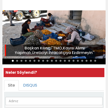
Başkan Kılınç,''TMO,Kayısı Alımı
Yapmalı,Üreticiyi İhracatçıya Ezdirmeyin''
Neler Söylendi?
Site
DISQUS