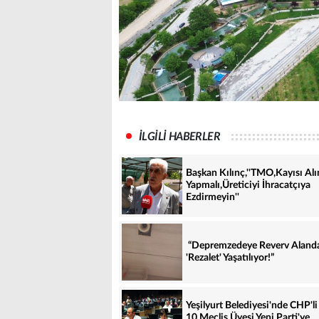
İLGİLİ HABERLER
Başkan Kılınç,''TMO,Kayısı Al
Yapmalı,Üreticiyi İhracatçıya
Ezdirmeyin''
“Depremzedeye Reverv Aland
'Rezalet' Yaşatılıyor!”
Yeşilyurt Belediyesi'nde CHP'li
10 Meclis Üyesi Yeni Parti'ye