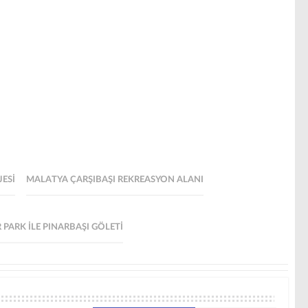
JESI
MALATYA ÇARŞIBAŞI REKREASYON ALANI
PARK ILE PINARBAŞI GÖLETI