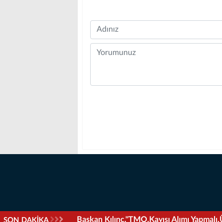
Name
Comment
“Depremzedeye Reverv Alanda 'Rezalet' Ya
SON DAKİKA