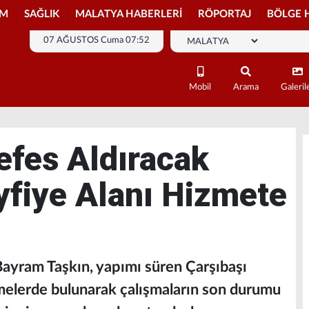
İM
SAĞLIK
MALATYA HABERLERİ
RÖPORTAJ
BÖLGE 
07 AĞUSTOS Cuma 07:52
Mobil
Arama
Galeril
fes Aldıracak
yfiye Alanı Hizmete
Bayram Taşkın, yapımı süren Çarşıbaşı
melerde bulunarak çalışmaların son durumu