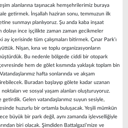
eşim alanlarına taşınacak hemşehrilerimiz buraya
hale getirmek. İnşallah haziran sonu, temmuzun ilk
metine sunmayı planlıyoruz. Şu anda kaba inşaat
an dolayı ince işçilikte zaman zaman gecikmeler
 ay içerisinde tüm çalışmaları bitirmek. Çınar Park’ı
yüttük. Nişan, kına ve toplu organizasyonların
nüştürdük. Bu nedenle bölgede ciddi bir otopark
çevresinde hem de gölet kısmında yaklaşık toplam bin
. Vatandaşlarımız hafta sonlarında ve akşam
eçirebilecek. Buradan başlayıp gölete kadar uzanan
e noktaları ve sosyal yaşam alanları oluşturuyoruz.
 getirdik. Gelen vatandaşlarımız suyun sesiyle,
esinde huzurlu bir ortamla buluşacak. Yeşili mümkün
e büyük bir park değil, aynı zamanda işlevselliğiyle
rından biri olacak. Şimdiden Battalgazi’mize ve