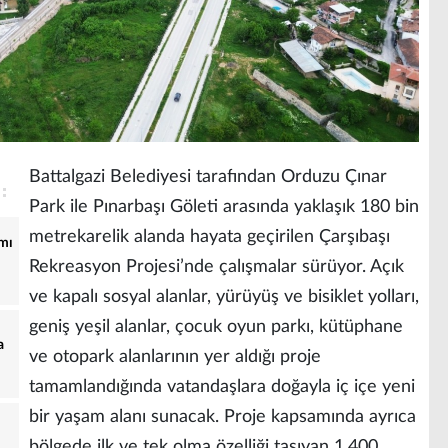
Battalgazi Belediyesi tarafından Orduzu Çınar
Park ile Pınarbaşı Göleti arasında yaklaşık 180 bin
metrekarelik alanda hayata geçirilen Çarşıbaşı
ımı
Rekreasyon Projesi’nde çalışmalar sürüyor. Açık
ve kapalı sosyal alanlar, yürüyüş ve bisiklet yolları,
geniş yeşil alanlar, çocuk oyun parkı, kütüphane
a
ve otopark alanlarının yer aldığı proje
tamamlandığında vatandaşlara doğayla iç içe yeni
bir yaşam alanı sunacak. Proje kapsamında ayrıca
bölgede ilk ve tek olma özelliği taşıyan 1.400