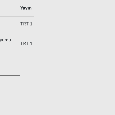
Yayın
TRT 1
adyumu
TRT 1