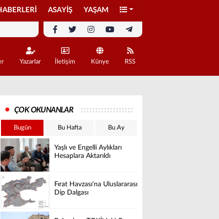
HABERLERİ
ASAYİŞ
YAŞAM
er
Yazarlar
İletişim
Künye
RSS
ÇOK OKUNANLAR
Bugün
Bu Hafta
Bu Ay
Yaşlı ve Engelli Aylıkları
Hesaplara Aktarıldı
Fırat Havzası'na Uluslararası
Dip Dalgası