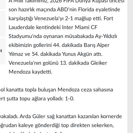
A Millî Takımımız, 2026 FIFA Dünya Kupası öncesi
son hazırlık maçında ABD'nin Florida eyaletinde
karşılaştığı Venezuela'yı 2-1 mağlup etti. Fort
Lauderdale kentindeki Inter Miami CF
Stadyumu'nda oynanan müsabakada Ay-Yıldızlı
ekibimizin gollerini 44. dakikada Barış Alper
ri
Yılmaz ve 54. dakikada Yunus Akgün attı.
Venezuela'nın golünü 13. dakikada Gleiker
Mendoza kaydetti.
Sol kanatta topla buluşan Mendoza ceza sahasına
ert şutta topu ağlara yolladı: 1-0.
i yakaladı. Arda Güler sağ kanattan kazanılan kornerde
oğrudan kaleye gönderdiği top direkten sekerken,