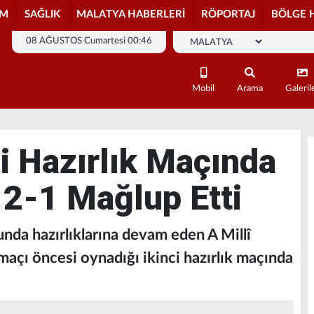
İM
SAĞLIK
MALATYA HABERLERİ
RÖPORTAJ
BÖLGE 
08 AĞUSTOS Cumartesi 00:46
Mobil
Arama
Galeril
ci Hazırlık Maçında
 2-1 Mağlup Etti
da hazırlıklarına devam eden A Millî
maçı öncesi oynadığı ikinci hazırlık maçında