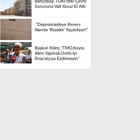
Bahçebaşı TOKİ'deki Çevre
Sorununa Vali Yavuz El Attı
“Depremzedeye Reverv
Alanda 'Rezalet' Yaşatılıyor!”
Başkan Kılınç,''TMO,Kayısı
Alımı Yapmalı,Üreticiyi
İhracatçıya Ezdirmeyin''