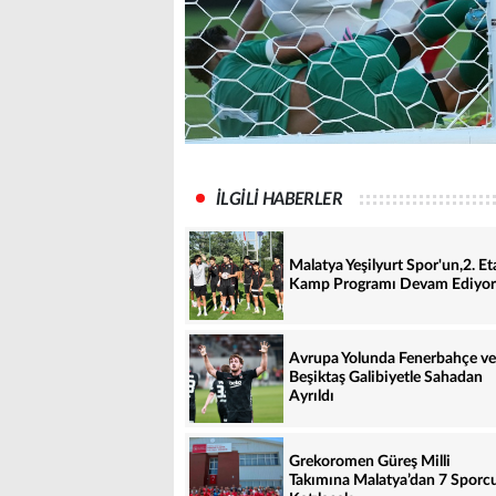
İLGİLİ HABERLER
Malatya Yeşilyurt Spor'un,2. Et
Kamp Programı Devam Ediyor
Avrupa Yolunda Fenerbahçe ve
Beşiktaş Galibiyetle Sahadan
Ayrıldı
Grekoromen Güreş Milli
Takımına Malatya’dan 7 Sporc