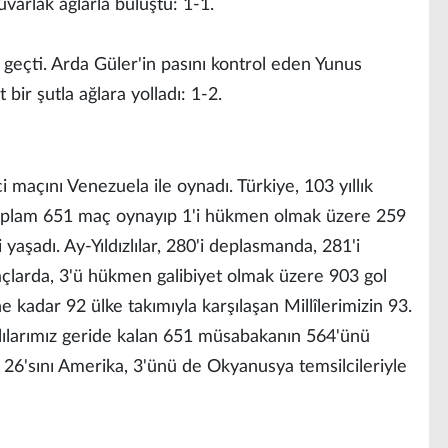
varlak ağlarla buluştu: 1-1.
e geçti. Arda Güler'in pasını kontrol eden Yunus
bir şutla ağlara yolladı: 1-2.
ci maçını Venezuela ile oynadı. Türkiye, 103 yıllık
 toplam 651 maç oynayıp 1'i hükmen olmak üzere 259
 yaşadı. Ay-Yıldızlılar, 280'i deplasmanda, 281'i
maçlarda, 3'ü hükmen galibiyet olmak üzere 903 gol
e kadar 92 ülke takımıyla karşılaşan Millîlerimizin 93.
ızlılarımız geride kalan 651 müsabakanın 564'ünü
 26'sını Amerika, 3'ünü de Okyanusya temsilcileriyle