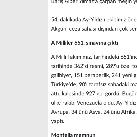
Barış Alper Yılmaz'a çarpan meşin yu
54. dakikada Ay-Yıldızlı ekibimiz ön
Akgün, ceza sahası dışından çok sert 
A Milliler 651. sınavına çıktı
A Millî Takımımız, tarihindeki 651'in
tarihinde 362'si resmi, 289'u özel
galibiyet, 151 beraberlik, 241 yenilgi
Türkiye'de, 90'ı tarafsız sahadaki 
attı, kalesinde 927 gol gördü. Bugün
ülke rakibi Venezuela oldu. Ay-Yıld
Avrupa, 34'ünü Asya, 24'ünü Afrika,
yaptı.
Montella memnun