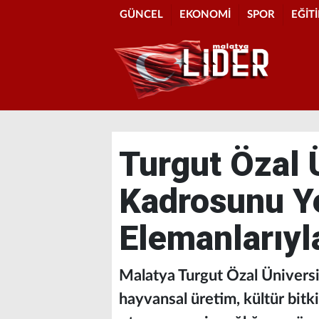
GÜNCEL
EKONOMİ
SPOR
EĞİT
Turgut Özal 
Kadrosunu Y
Elemanlarıyl
Malatya Turgut Özal Üniversit
hayvansal üretim, kültür bitkil