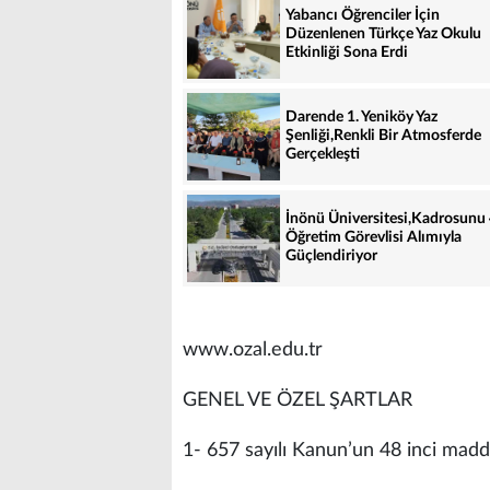
Yabancı Öğrenciler İçin
Düzenlenen Türkçe Yaz Okulu
Etkinliği Sona Erdi
Darende 1. Yeniköy Yaz
Şenliği,Renkli Bir Atmosferde
Gerçekleşti
İnönü Üniversitesi,Kadrosunu
Öğretim Görevlisi Alımıyla
Güçlendiriyor
www.ozal.edu.tr
GENEL VE ÖZEL ŞARTLAR
1- 657 sayılı Kanun’un 48 inci madde