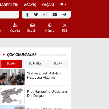
HABERLERİ
ASAYİŞ
YAŞAM
er
Yazarlar
İletişim
Künye
RSS
ÇOK OKUNANLAR
Bugün
Bu Hafta
Bu Ay
Yaşlı ve Engelli Aylıkları
Hesaplara Aktarıldı
Fırat Havzası'na Uluslararası
Dip Dalgası