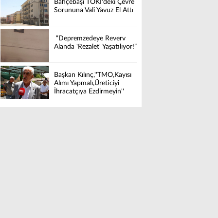
Bahçebaşı TOKİ'deki Çevre
Sorununa Vali Yavuz El Attı
“Depremzedeye Reverv
Alanda 'Rezalet' Yaşatılıyor!”
Başkan Kılınç,''TMO,Kayısı
Alımı Yapmalı,Üreticiyi
İhracatçıya Ezdirmeyin''