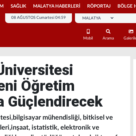
İM
SAĞLIK
MALATYA HABERLERİ
RÖPORTAJ
BÖLGE 
08 AĞUSTOS Cumartesi 04:59
Mobil
Arama
Galeril
Üniversitesi
eni Öğretim
a Güçlendirecek
esi,bilgisayar mühendisliği, bitkisel ve
eri,inşaat, istatistik, elektronik ve