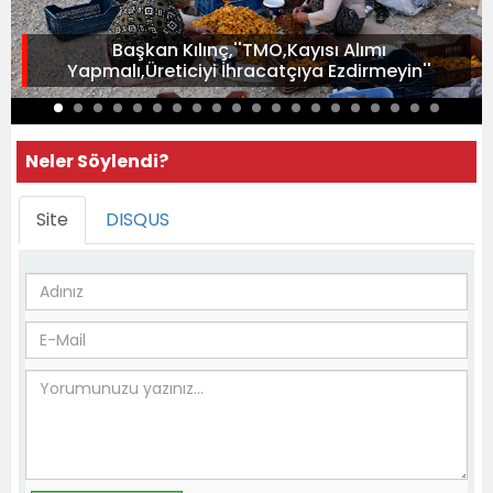
Başkan Kılınç,''TMO,Kayısı Alımı
Yapmalı,Üreticiyi İhracatçıya Ezdirmeyin''
Neler Söylendi?
Site
DISQUS