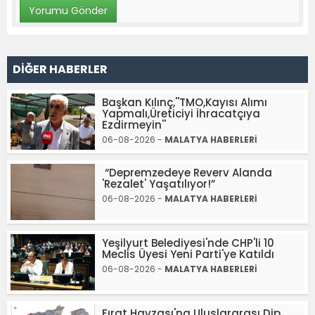
DİĞER HABERLER
Başkan Kılınç,''TMO,Kayısı Alımı
Yapmalı,Üreticiyi İhracatçıya
Ezdirmeyin''
06-08-2026 -
MALATYA HABERLERİ
“Depremzedeye Reverv Alanda
'Rezalet' Yaşatılıyor!”
06-08-2026 -
MALATYA HABERLERİ
Yeşilyurt Belediyesi'nde CHP'li 10
Meclis Üyesi Yeni Parti'ye Katıldı
06-08-2026 -
MALATYA HABERLERİ
Fırat Havzası'na Uluslararası Dip