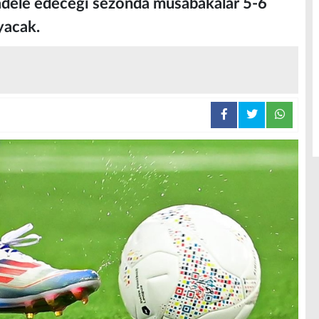
adele edeceği sezonda müsabakalar 5-6
yacak.