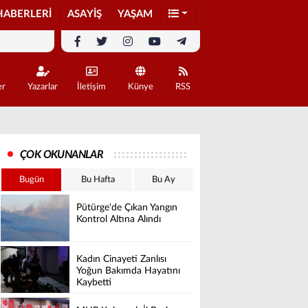
HABERLERİ
ASAYİŞ
YAŞAM
er
Yazarlar
İletişim
Künye
RSS
ÇOK OKUNANLAR
Bugün
Bu Hafta
Bu Ay
Pütürge'de Çıkan Yangın
Kontrol Altına Alındı
Kadın Cinayeti Zanlısı
Yoğun Bakımda Hayatını
Kaybetti