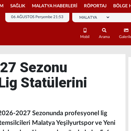
İM
SAĞLIK
MALATYA HABERLERİ
RÖPORTAJ
BÖLGE 
06 AĞUSTOS Perşembe 21:53
Mobil
Arama
Galeril
027 Sezonu
ig Statülerini
,2026-2027 Sezonunda profesyonel lig
 temsilcileri Malatya Yeşilyurtspor ve Yeni