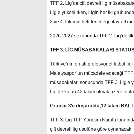
TFF 2. Lig’de çift devreli lig müsabakal
Lig’e yükselirken, Ligin her iki grubunda 
3 ve 4. takımın belirleneceği play-off m
2026-2027 sezonunda TFF 2. Lig’de ilk
TFF 3. LİG MÜSABAKALARI STATÜ
Türkiye’nin en alt profesyonel futbol lig
Malatyaspor’un mücadele edeceği TFF 3
müsabakaları sonucunda TFF 3. Lig'e y
Lig’de kalan 42 takım olmak üzere topl
Gruplar 3'e düşürüldü,12 takım BAL 
TFF 3. Lig TFF Yönetim Kurulu tarafında
çift devreli lig usulüne göre oynanacak. 