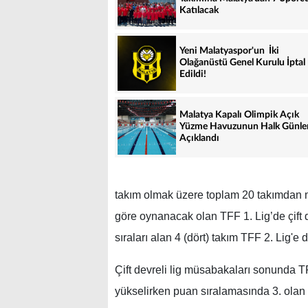
Katılacak
Yeni Malatyaspor'un İki
Olağanüstü Genel Kurulu İptal
Edildi!
Malatya Kapalı Olimpik Açık
Yüzme Havuzunun Halk Günle
Açıklandı
takım olmak üzere toplam 20 takımdan mü
göre oynanacak olan TFF 1. Lig’de çift d
sıraları alan 4 (dört) takım TFF 2. Lig'e
Çift devreli lig müsabakaları sonunda TFF
yükselirken puan sıralamasında 3. olan t