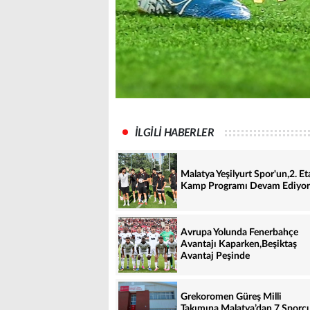
İLGİLİ HABERLER
Malatya Yeşilyurt Spor'un,2. Et
Kamp Programı Devam Ediyor
Avrupa Yolunda Fenerbahçe
Avantajı Kaparken,Beşiktaş
Avantaj Peşinde
Grekoromen Güreş Milli
Takımına Malatya’dan 7 Sporc