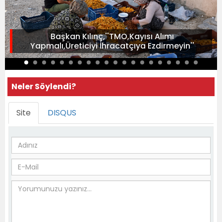
Başkan Kılınç,''TMO,Kayısı Alımı
Yapmalı,Üreticiyi İhracatçıya Ezdirmeyin''
Neler Söylendi?
Site
DISQUS