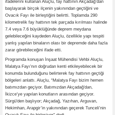
ifadelerini kullanan Aluçlu, fay hattının Akçadağ’dan
başlayarak birçok ilçenin yakınından geçtiğini ve
Ovacık Fayı ile birleştiğini belirtti. Toplamda 290
kilometrelik fay hattının tek parçada kırılması halinde
7.4 veya 7.6 büyüklüğünde deprem meydana
gelebileceğini kaydeden Aluçlu, özellikle yapı tespiti
yanlış yapılan binaların olası bir depremde daha fazla
zarar görebileceğini ifade etti.
Programda konuşan İnşaat Mühendisi Vehbi Aluçlu,
Malatya Fayı’nın doğrudan kenti etkileyebilecek bir
konumda bulunduğunu belirterek fay hattının geçtiği
bölgeleri anlattı. Aluçlu, “Malatya Fayı bizim hemen
batımızdan geçiyor. Batımızdan Akçadağ'dan,
İkizce’ye yapılan konutların arasından geçiyor.
Sürgü'den başlıyor; Akçadağ, Yazıhan, Arguvan,
Hekimhan, Arapgir’in yakınından geçerek Tunceli’nin
Ovacık Fayı ile birleşiyor” dedi.