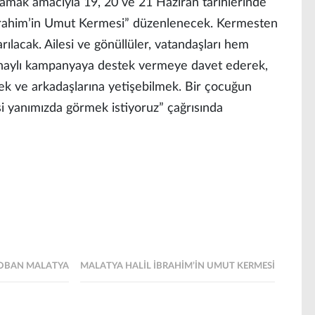
ğlamak amacıyla 19, 20 ve 21 Haziran tarihlerinde
rahim’in Umut Kermesi” düzenlenecek. Kermesten
ılacak. Ailesi ve gönüllüler, vatandaşları hem
onaylı kampanyaya destek vermeye davet ederek,
mek ve arkadaşlarına yetişebilmek. Bir çocuğun
i yanımızda görmek istiyoruz” çağrısında
 ÇOBAN MALATYA
MALATYA HALIL İBRAHIM’IN UMUT KERMESI