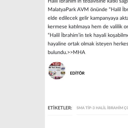
Halil İbrahim’in tedavisine katkı sa
MalatyaPark AVM önünde “Halil İb
elde edilecek gelir kampanyaya aktar
kermese katılmaya hem de valilik 
“Halil İbrahim’in tek hayali koşabil
hayaline ortak olmak isteyen herkes
bulundu.>>MHA
EDİTÖR
ETİKETLER:
SMA TIP-3 HALIL İBRAHIM