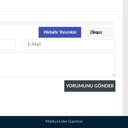
Website Yorumları
Disqus
Email
Malatya Lider Gazetesi