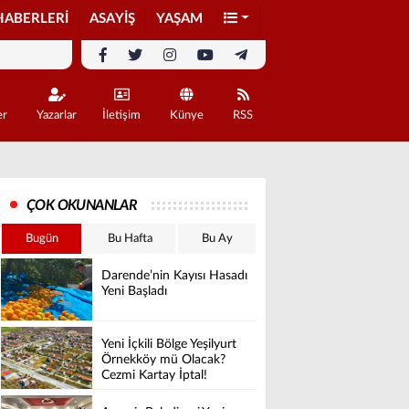
HABERLERİ
ASAYİŞ
YAŞAM
er
Yazarlar
İletişim
Künye
RSS
ÇOK OKUNANLAR
Bugün
Bu Hafta
Bu Ay
Darende’nin Kayısı Hasadı
Yeni Başladı
Yeni İçkili Bölge Yeşilyurt
Örnekköy mü Olacak?
Cezmi Kartay İptal!