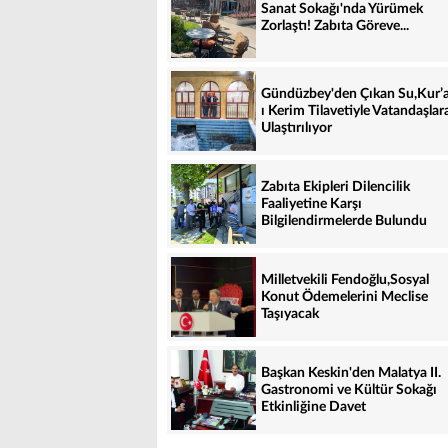
Sanat Sokağı'nda Yürümek
Zorlaştı! Zabıta Göreve...
Gündüzbey'den Çıkan Su,Kur’
ı Kerim Tilavetiyle Vatandaşlar
Ulaştırılıyor
Zabıta Ekipleri Dilencilik
Faaliyetine Karşı
Bilgilendirmelerde Bulundu
Milletvekili Fendoğlu,Sosyal
Konut Ödemelerini Meclise
Taşıyacak
Başkan Keskin'den Malatya II.
Gastronomi ve Kültür Sokağı
Etkinliğine Davet