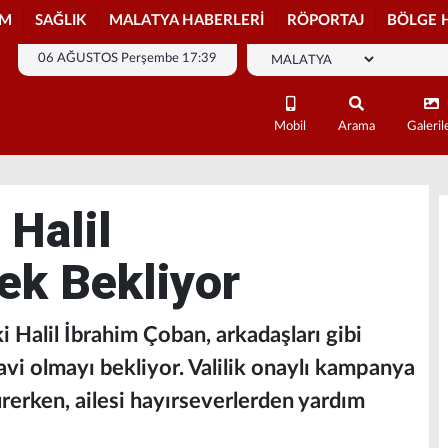
İM
SAĞLIK
MALATYA HABERLERİ
RÖPORTAJ
BÖLGE 
06 AĞUSTOS Perşembe 17:39
Mobil
Arama
Galeril
Halil
ek Bekliyor
 Halil İbrahim Çoban, arkadaşları gibi
vi olmayı bekliyor. Valilik onaylı kampanya
rerken, ailesi hayırseverlerden yardım