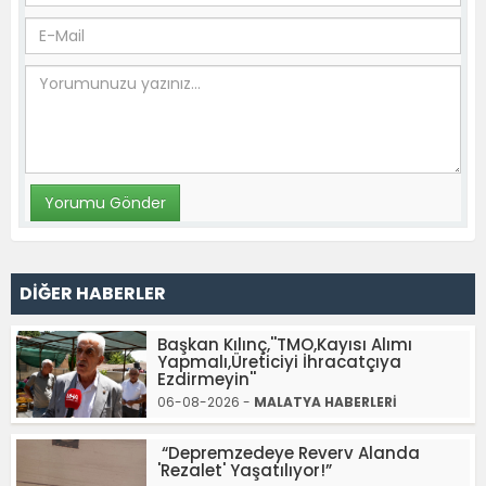
DİĞER HABERLER
Başkan Kılınç,''TMO,Kayısı Alımı
Yapmalı,Üreticiyi İhracatçıya
Ezdirmeyin''
06-08-2026 -
MALATYA HABERLERİ
“Depremzedeye Reverv Alanda
'Rezalet' Yaşatılıyor!”