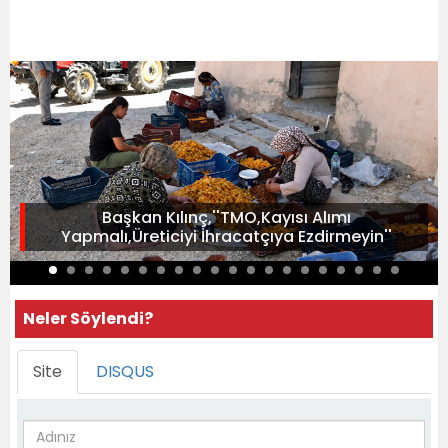
Başkan Kılınç,''TMO,Kayısı Alımı
Yapmalı,Üreticiyi İhracatçıya Ezdirmeyin''
Neler Söylendi?
Site
DISQUS