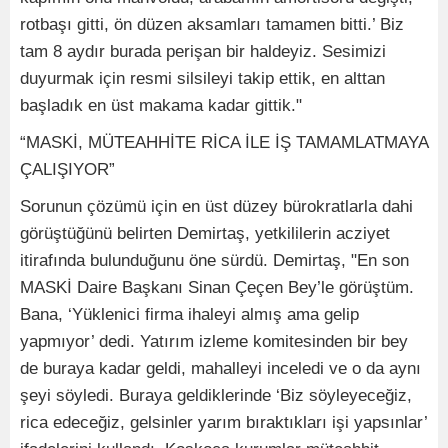
rotbaşı gitti, ön düzen aksamları tamamen bitti.’ Biz
tam 8 aydır burada perişan bir haldeyiz. Sesimizi
duyurmak için resmi silsileyi takip ettik, en alttan
başladık en üst makama kadar gittik."
“MASKİ, MÜTEAHHİTE RİCA İLE İŞ TAMAMLATMAYA
ÇALIŞIYOR”
Sorunun çözümü için en üst düzey bürokratlarla dahi
görüştüğünü belirten Demirtaş, yetkililerin acziyet
itirafında bulunduğunu öne sürdü. Demirtaş, "En son
MASKİ Daire Başkanı Sinan Çeçen Bey’le görüştüm.
Bana, ‘Yüklenici firma ihaleyi almış ama gelip
yapmıyor’ dedi. Yatırım izleme komitesinden bir bey
de buraya kadar geldi, mahalleyi inceledi ve o da aynı
şeyi söyledi. Buraya geldiklerinde ‘Biz söyleyeceğiz,
rica edeceğiz, gelsinler yarım bıraktıkları işi yapsınlar’