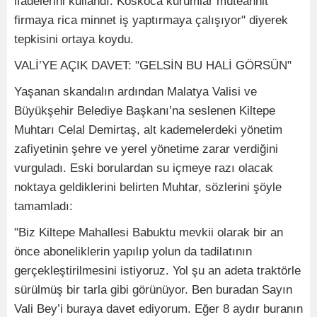
ifadelerini kullandı. Koskoca kurumlar müteahhit
firmaya rica minnet iş yaptırmaya çalışıyor" diyerek
tepkisini ortaya koydu.
VALİ’YE AÇIK DAVET: "GELSİN BU HALİ GÖRSÜN"
Yaşanan skandalın ardından Malatya Valisi ve
Büyükşehir Belediye Başkanı’na seslenen Kiltepe
Muhtarı Celal Demirtaş, alt kademelerdeki yönetim
zafiyetinin şehre ve yerel yönetime zarar verdiğini
vurguladı. Eski borulardan su içmeye razı olacak
noktaya geldiklerini belirten Muhtar, sözlerini şöyle
tamamladı:
"Biz Kiltepe Mahallesi Babuktu mevkii olarak bir an
önce aboneliklerin yapılıp yolun da tadilatının
gerçekleştirilmesini istiyoruz. Yol şu an adeta traktörle
sürülmüş bir tarla gibi görünüyor. Ben buradan Sayın
Vali Bey’i buraya davet ediyorum. Eğer 8 aydır buranın