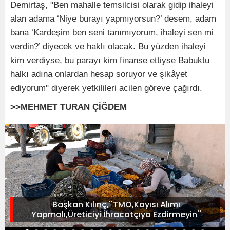
Demirtaş, "Ben mahalle temsilcisi olarak gidip ihaleyi
alan adama ‘Niye burayı yapmıyorsun?’ desem, adam
bana ‘Kardeşim ben seni tanımıyorum, ihaleyi sen mi
verdin?’ diyecek ve haklı olacak. Bu yüzden ihaleyi
kim verdiyse, bu parayı kim finanse ettiyse Babuktu
halkı adına onlardan hesap soruyor ve şikâyet
ediyorum" diyerek yetkilileri acilen göreve çağırdı.
>>MEHMET TURAN ÇİĞDEM
Başkan Kılınç,''TMO,Kayısı Alımı
Yapmalı,Üreticiyi İhracatçıya Ezdirmeyin''