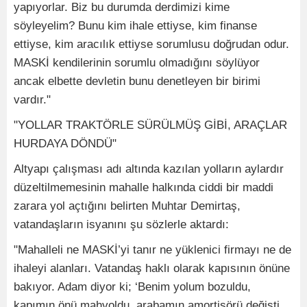
yapıyorlar. Biz bu durumda derdimizi kime
söyleyelim? Bunu kim ihale ettiyse, kim finanse
ettiyse, kim aracılık ettiyse sorumlusu doğrudan odur.
MASKİ kendilerinin sorumlu olmadığını söylüyor
ancak elbette devletin bunu denetleyen bir birimi
vardır."
"YOLLAR TRAKTÖRLE SÜRÜLMÜŞ GİBİ, ARAÇLAR
HURDAYA DÖNDÜ"
Altyapı çalışması adı altında kazılan yolların aylardır
düzeltilmemesinin mahalle halkında ciddi bir maddi
zarara yol açtığını belirten Muhtar Demirtaş,
vatandaşların isyanını şu sözlerle aktardı:
"Mahalleli ne MASKİ’yi tanır ne yüklenici firmayı ne de
ihaleyi alanları. Vatandaş haklı olarak kapısının önüne
bakıyor. Adam diyor ki; ‘Benim yolum bozuldu,
kapımın önü mahvoldu, arabamın amortisörü değişti,