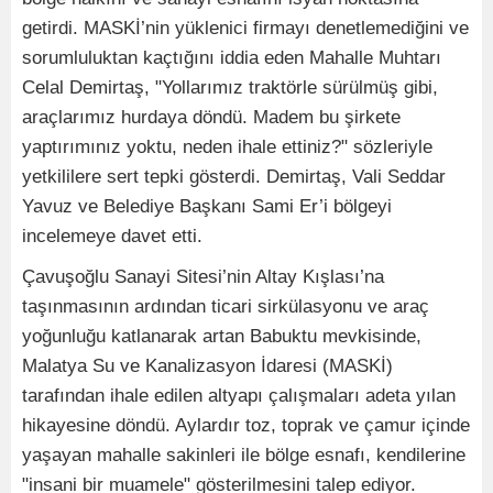
getirdi. MASKİ’nin yüklenici firmayı denetlemediğini ve
sorumluluktan kaçtığını iddia eden Mahalle Muhtarı
Celal Demirtaş, "Yollarımız traktörle sürülmüş gibi,
araçlarımız hurdaya döndü. Madem bu şirkete
yaptırımınız yoktu, neden ihale ettiniz?" sözleriyle
yetkililere sert tepki gösterdi. Demirtaş, Vali Seddar
Yavuz ve Belediye Başkanı Sami Er’i bölgeyi
incelemeye davet etti.
Çavuşoğlu Sanayi Sitesi’nin Altay Kışlası’na
taşınmasının ardından ticari sirkülasyonu ve araç
yoğunluğu katlanarak artan Babuktu mevkisinde,
Malatya Su ve Kanalizasyon İdaresi (MASKİ)
tarafından ihale edilen altyapı çalışmaları adeta yılan
hikayesine döndü. Aylardır toz, toprak ve çamur içinde
yaşayan mahalle sakinleri ile bölge esnafı, kendilerine
"insani bir muamele" gösterilmesini talep ediyor.