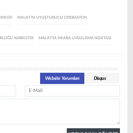
BINOID
MALATYA UYUŞTURUCU OPERASYON
ÜRLÜĞÜ NARKOTIK
MALATYA NKARA UYGULAMA NOKTASI
Website Yorumları
Disqus
Email