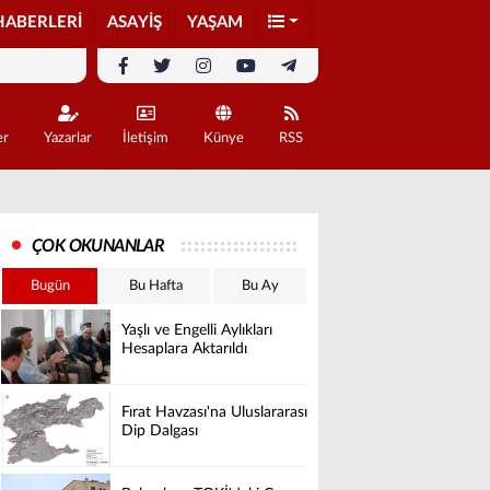
HABERLERİ
ASAYİŞ
YAŞAM
er
Yazarlar
İletişim
Künye
RSS
ÇOK OKUNANLAR
Bugün
Bu Hafta
Bu Ay
Yaşlı ve Engelli Aylıkları
Hesaplara Aktarıldı
Fırat Havzası'na Uluslararası
Dip Dalgası