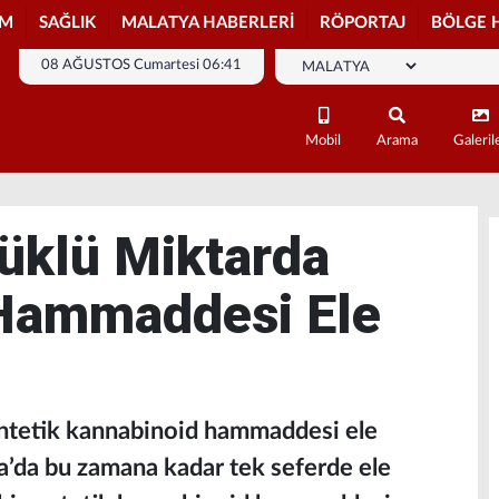
İM
SAĞLIK
MALATYA HABERLERİ
RÖPORTAJ
BÖLGE 
08 AĞUSTOS Cumartesi 06:41
Mobil
Arama
Galeril
üklü Miktarda
Hammaddesi Ele
entetik kannabinoid hammaddesi ele
ya’da bu zamana kadar tek seferde ele