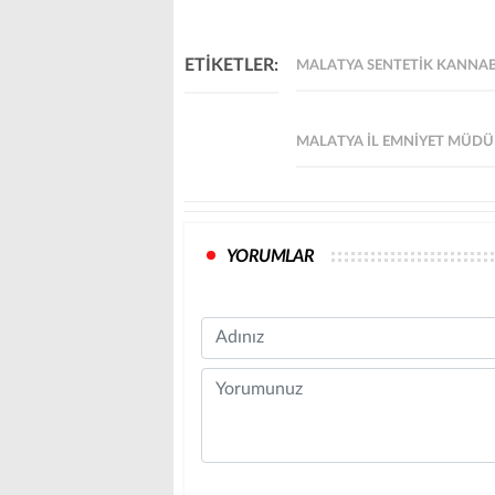
ETİKETLER:
MALATYA SENTETIK KANNA
MALATYA İL EMNIYET MÜD
YORUMLAR
Name
Comment