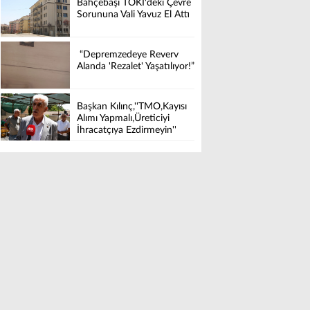
Bahçebaşı TOKİ'deki Çevre
Sorununa Vali Yavuz El Attı
“Depremzedeye Reverv
Alanda 'Rezalet' Yaşatılıyor!”
Başkan Kılınç,''TMO,Kayısı
Alımı Yapmalı,Üreticiyi
İhracatçıya Ezdirmeyin''