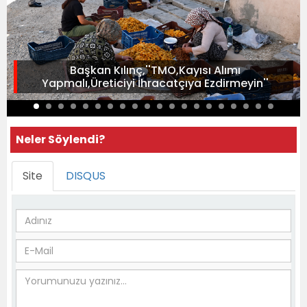
Başkan Kılınç,''TMO,Kayısı Alımı
Yapmalı,Üreticiyi İhracatçıya Ezdirmeyin''
Neler Söylendi?
Site
DISQUS