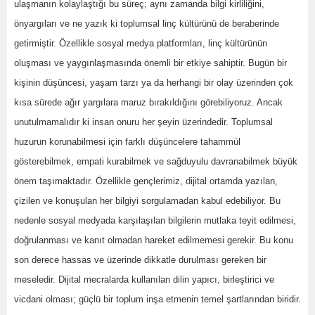
ulaşmanın kolaylaştığı bu süreç; aynı zamanda bilgi kirliliğini,
önyargıları ve ne yazık ki toplumsal linç kültürünü de beraberinde
getirmiştir. Özellikle sosyal medya platformları, linç kültürünün
oluşması ve yaygınlaşmasında önemli bir etkiye sahiptir. Bugün bir
kişinin düşüncesi, yaşam tarzı ya da herhangi bir olay üzerinden çok
kısa sürede ağır yargılara maruz bırakıldığını görebiliyoruz. Ancak
unutulmamalıdır ki insan onuru her şeyin üzerindedir. Toplumsal
huzurun korunabilmesi için farklı düşüncelere tahammül
gösterebilmek, empati kurabilmek ve sağduyulu davranabilmek büyük
önem taşımaktadır. Özellikle gençlerimiz, dijital ortamda yazılan,
çizilen ve konuşulan her bilgiyi sorgulamadan kabul edebiliyor. Bu
nedenle sosyal medyada karşılaşılan bilgilerin mutlaka teyit edilmesi,
doğrulanması ve kanıt olmadan hareket edilmemesi gerekir. Bu konu
son derece hassas ve üzerinde dikkatle durulması gereken bir
meseledir. Dijital mecralarda kullanılan dilin yapıcı, birleştirici ve
vicdani olması; güçlü bir toplum inşa etmenin temel şartlarından biridir.