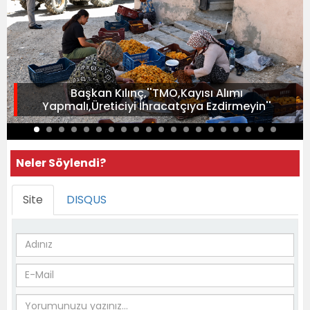
Başkan Kılınç,''TMO,Kayısı Alımı
Yapmalı,Üreticiyi İhracatçıya Ezdirmeyin''
Neler Söylendi?
Site
DISQUS