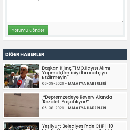
DİĞER HABERLER
Başkan Kılınç,''TMO,Kayısı Alımı
Yapmalı,Üreticiyi İhracatçıya
Ezdirmeyin''
06-08-2026 -
MALATYA HABERLERİ
“Depremzedeye Reverv Alanda
'Rezalet' Yaşatılıyor!”
06-08-2026 -
MALATYA HABERLERİ
Yeşilyurt Belediyesi'nde CHP'li 10