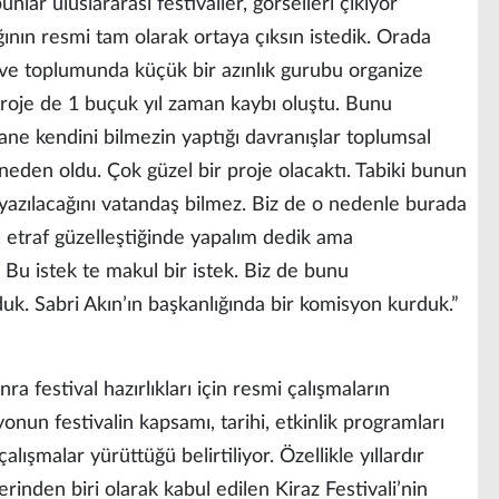
nlar uluslararası festivaller, görselleri çıkıyor
ının resmi tam olarak ortaya çıksın istedik. Orada
 ve toplumunda küçük bir azınlık gurubu organize
proje de 1 buçuk yıl zaman kaybı oluştu. Bunu
ane kendini bilmezin yaptığı davranışlar toplumsal
eden oldu. Çok güzel bir proje olacaktı. Tabiki bunun
 yazılacağını vatandaş bilmez. Biz de o nedenle burada
, etraf güzelleştiğinde yapalım dedik ama
r. Bu istek te makul bir istek. Biz de bunu
uk. Sabri Akın’ın başkanlığında bir komisyon kurduk.”
a festival hazırlıkları için resmi çalışmaların
yonun festivalin kapsamı, tarihi, etkinlik programları
lışmalar yürüttüğü belirtiliyor. Özellikle yıllardır
erinden biri olarak kabul edilen Kiraz Festivali’nin