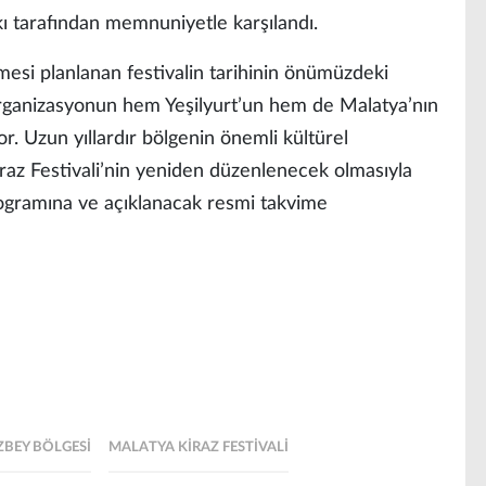
kı tarafından memnuniyetle karşılandı.
lmesi planlanan festivalin tarihinin önümüzdeki
rganizasyonun hem Yeşilyurt’un hem de Malatya’nın
r. Uzun yıllardır bölgenin önemli kültürel
iraz Festivali’nin yeniden düzenlenecek olmasıyla
programına ve açıklanacak resmi takvime
BEY BÖLGESI
MALATYA KIRAZ FESTIVALI