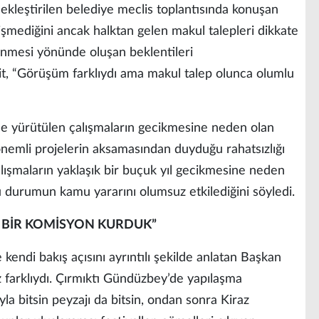
kleştirilen belediye meclis toplantısında konuşan
şmediğini ancak halktan gelen makul talepleri dikkate
nlenmesi yönünde oluşan beklentileri
it, “Görüşüm farklıydı ama makul talep olunca olumlu
e yürütülen çalışmaların gecikmesine neden olan
 önemli projelerin aksamasından duyduğu rahatsızlığı
alışmaların yaklaşık bir buçuk yıl gecikmesine neden
u durumun kamu yararını olumsuz etkilediğini söyledi.
A BİR KOMİSYON KURDUK”
e kendi bakış açısını ayrıntılı şekilde anlatan Başkan
z farklıydı. Çırmıktı Gündüzbey’de yapılaşma
la bitsin peyzajı da bitsin, ondan sonra Kiraz