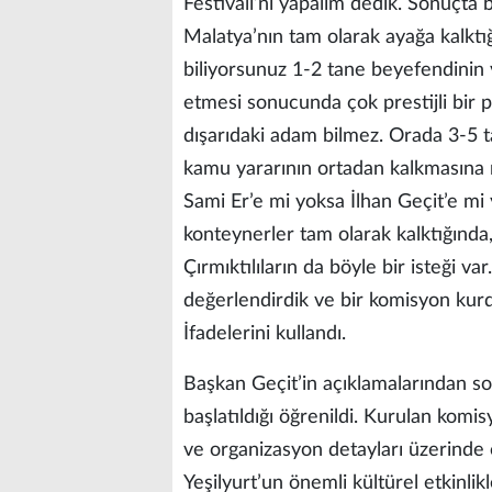
Festivali’ni yapalım dedik. Sonuçta bu
Malatya’nın tam olarak ayağa kalktığ
biliyorsunuz 1-2 tane beyefendinin
etmesi sonucunda çok prestijli bir 
dışarıdaki adam bilmez. Orada 3-5 t
kamu yararının ortadan kalkmasına n
Sami Er’e mi yoksa İlhan Geçit’e mi
konteynerler tam olarak kalktığında
Çırmıktılıların da böyle bir isteği va
değerlendirdik ve bir komisyon kurd
İfadelerini kullandı.
Başkan Geçit’in açıklamalarından sonr
başlatıldığı öğrenildi. Kurulan komis
ve organizasyon detayları üzerinde ça
Yeşilyurt’un önemli kültürel etkinlikl