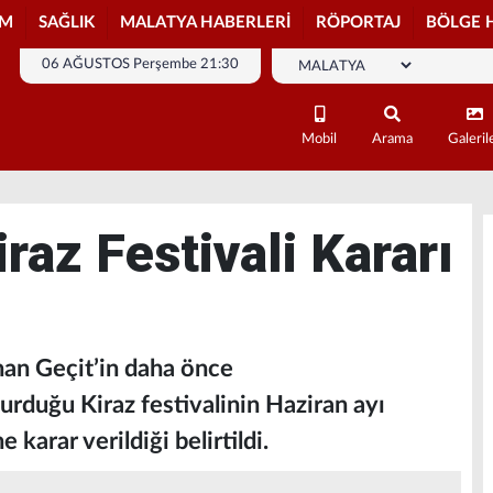
İM
SAĞLIK
MALATYA HABERLERİ
RÖPORTAJ
BÖLGE 
06 AĞUSTOS Perşembe 21:30
Mobil
Arama
Galeril
raz Festivali Kararı
han Geçit’in daha önce
urduğu Kiraz festivalinin Haziran ayı
 karar verildiği belirtildi.