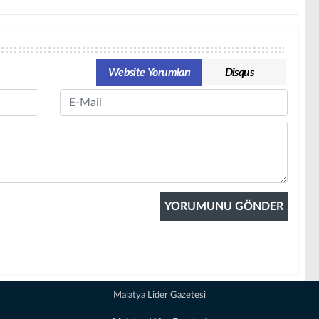
Website Yorumları
Disqus
Email
Malatya Lider Gazetesi