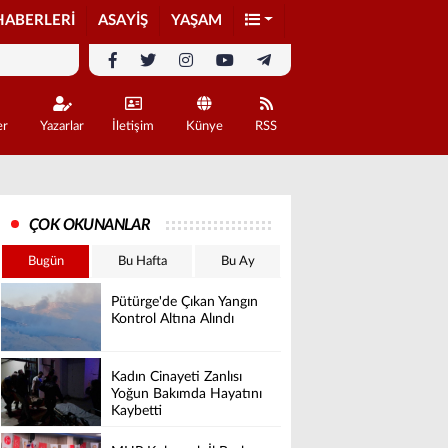
HABERLERİ
ASAYİŞ
YAŞAM
er
Yazarlar
İletişim
Künye
RSS
ÇOK OKUNANLAR
Bugün
Bu Hafta
Bu Ay
Pütürge'de Çıkan Yangın
Kontrol Altına Alındı
Kadın Cinayeti Zanlısı
Yoğun Bakımda Hayatını
Kaybetti