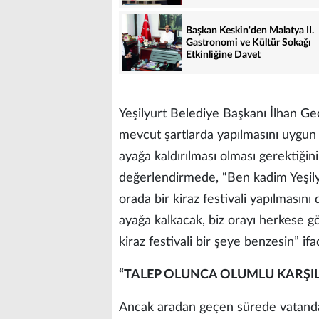
Başkan Keskin'den Malatya II.
Gastronomi ve Kültür Sokağı
Etkinliğine Davet
Yeşilyurt Belediye Başkanı İlhan Geç
mevcut şartlarda yapılmasını uygun 
ayağa kaldırılması olması gerektiğin
değerlendirmede, “Ben kadim Yeşily
orada bir kiraz festivali yapılması
ayağa kalkacak, biz orayı herkese gö
kiraz festivali bir şeye benzesin” ifa
“TALEP OLUNCA OLUMLU KARŞI
Ancak aradan geçen sürede vatanda