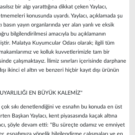
sılsız bir algı yarattığına dikkat çeken Yaylacı,
t etmemeleri konusunda uyardı. Yaylacı, açıklamada şu
ı basın yayın organlarında yer alan yanlı ve eksik
ru bilgilendirilmesi amacıyla bu açıklamanın
ştir. Malatya Kuyumcular Odası olarak; ilgili tüm
makamlarımız ve kolluk kuvvetlerimizle tam bir
inde çalışmaktayız. İlimiz sınırları içerisinde darphane
ışı ikinci el altın ve benzeri hiçbir kayıt dışı ürünün
DUYARLILIĞI EN BÜYÜK KALEMİZ"
ok sıkı denetlendiğini ve esnafın bu konuda en üst
rten Başkan Yaylacı, kent piyasasında kaçak altına
aylacı, şöyle devam etti: "Bu süreçte odamız ve emniyet
r, esnafımıza yönelik bilgilendirme çalışmaları ve en