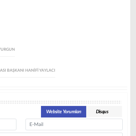
 VURGUN
I BAŞKANI HANIFI YAYLACI
Website Yorumları
Disqus
Email