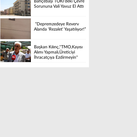
Bahçebaşı TOKİ'deki Çevre
Sorununa Vali Yavuz El Attı
“Depremzedeye Reverv
Alanda 'Rezalet' Yaşatılıyor!”
Başkan Kılınç,''TMO,Kayısı
Alımı Yapmalı,Üreticiyi
İhracatçıya Ezdirmeyin''