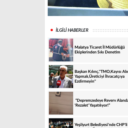
İLGİLİ HABERLER
Malatya Ticaret İl Müdürlüğü
Ekiplerinden Sıkı Denetim
Başkan Kılınç,''TMO,Kayısı Al
Yapmalı,Üreticiyi İhracatçıya
Ezdirmeyin''
“Depremzedeye Reverv Aland
'Rezalet' Yaşatılıyor!”
Yeşilyurt Belediyesi'nde CHP'li