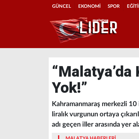
GÜNCEL
EKONOMİ
SPOR
EĞİT
“Malatya’da 
Yok!”
Kahramanmaraş merkezli 10 i
liralık vurgunun ortaya çıkar
adı geçen iller arasında yer a
MALATYA HABERLERİ