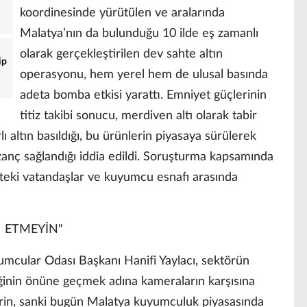
koordinesinde yürütülen ve aralarında
Malatya’nın da bulunduğu 10 ilde eş zamanlı
olarak gerçekleştirilen dev sahte altın
ip
operasyonu, hem yerel hem de ulusal basında
adeta bomba etkisi yarattı. Emniyet güçlerinin
titiz takibi sonucu, merdiven altı olarak tabir
ı altın basıldığı, bu ürünlerin piyasaya sürülerek
azanç sağlandığı iddia edildi. Soruşturma kapsamında
tteki vatandaşlar ve kuyumcu esnafı arasında
R ETMEYİN"
mcular Odası Başkanı Hanifi Yaylacı, sektörün
iliğinin önüne geçmek adına kameraların karşısına
erin, sanki bugün Malatya kuyumculuk piyasasında