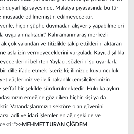
 duyarlılığı sayesinde, Malatya piyasasında bu tür
kle müsaade edilmemiştir, edilmeyecektir.
güvenle, hiçbir şüphe duymadan alışveriş yapabilmeleri
lıkla uygulanmaktadır." Kahramanmaraş merkezli
k çok yakından ve titizlikle takip ettiklerini aktaran
e asla izin vermeyeceklerini vurguladı. Kayıt dışılıkla
yeceklerini belirten Yaylacı, sözlerini şu uyarılarla
bir dille ifade etmek isteriz ki; ilimizde kuyumculuk
t güçlerimiz ve ilgili bakanlık temsilcilerimizin
 şeffaf bir şekilde sürdürülmektedir. Hukuka aykırı
andaşımızın emeğine göz diken hiçbir kişi ya da
r. Vatandaşlarımızın sektöre olan güvenini
rşı, adli ve idari işlemler en ağır şekilde ve
ektir."
>>MEHMET TURAN ÇİĞDEM