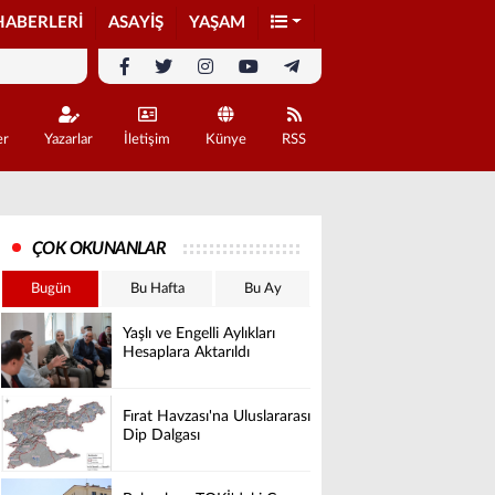
HABERLERİ
ASAYİŞ
YAŞAM
er
Yazarlar
İletişim
Künye
RSS
ÇOK OKUNANLAR
Bugün
Bu Hafta
Bu Ay
Yaşlı ve Engelli Aylıkları
Hesaplara Aktarıldı
Fırat Havzası'na Uluslararası
Dip Dalgası