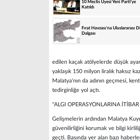
10 Meclis Üyesi Yeni Parti'ye
Katıldı
Fırat Havzası'na Uluslararası D
Dalgası
edilen kaçak atölyelerde düşük ayarl
yaklaşık 150 milyon liralık haksız k
Malatya'nın da adının geçmesi, ken
tedirginliğe yol açtı.
"ALGI OPERASYONLARINA İTİBA
Gelişmelerin ardından Malatya Kuyu
güvenilirliğini korumak ve bilgi kirl
geçti. Basında yer alan bazı haberl