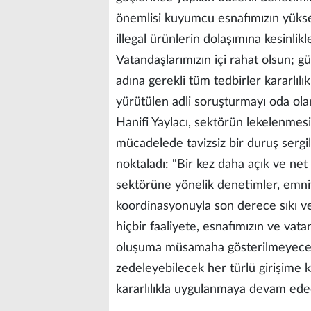
önemlisi kuyumcu esnafımızın yüksek
illegal ürünlerin dolaşımına kesinli
Vatandaşlarımızın içi rahat olsun; 
adına gerekli tüm tedbirler kararlı
yürütülen adli soruşturmayı oda olara
Hanifi Yaylacı, sektörün lekelenmesin
mücadelede tavizsiz bir duruş sergile
noktaladı: "Bir kez daha açık ve net 
sektörüne yönelik denetimler, emniye
koordinasyonuyla son derece sıkı ve
hiçbir faaliyete, esnafımızın ve vat
oluşuma müsamaha gösterilmeyecekti
zedeleyebilecek her türlü girişime ka
kararlılıkla uygulanmaya devam edec