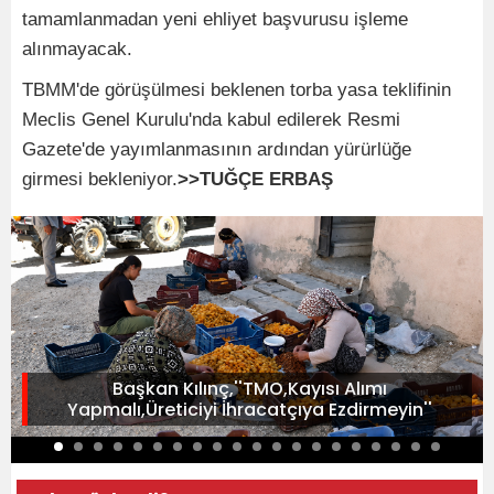
tamamlanmadan yeni ehliyet başvurusu işleme
alınmayacak.
TBMM'de görüşülmesi beklenen torba yasa teklifinin
Meclis Genel Kurulu'nda kabul edilerek Resmi
Gazete'de yayımlanmasının ardından yürürlüğe
girmesi bekleniyor.
>>TUĞÇE ERBAŞ
Başkan Kılınç,''TMO,Kayısı Alımı
Yapmalı,Üreticiyi İhracatçıya Ezdirmeyin''