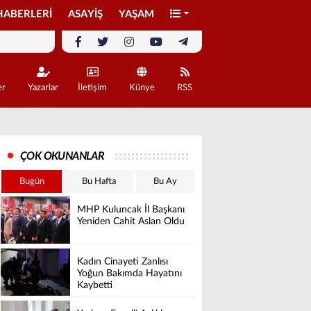
HABERLERİ
ASAYİŞ
YAŞAM
er
Yazarlar
İletişim
Künye
RSS
ÇOK OKUNANLAR
Bugün
Bu Hafta
Bu Ay
MHP Kuluncak İl Başkanı
Yeniden Cahit Aslan Oldu
Kadın Cinayeti Zanlısı
Yoğun Bakımda Hayatını
Kaybetti