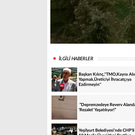
İLGİLİ HABERLER
Başkan Kılınç,''TMO,Kayısı Al
Yapmalı,Üreticiyi İhracatçıya
Ezdirmeyin''
“Depremzedeye Reverv Aland
'Rezalet' Yaşatılıyor!”
Yeşilyurt Belediyesi'nde CHP'li