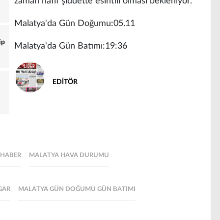
zaman hafif şiddette esintili olması bekleniyor.
Malatya'da Gün Doğumu:05.11
ip
Malatya'da Gün Batımı:19:36
EDİTÖR
 HABER
MALATYA HAVA DURUMU
GAR
MALATYA GÜN DOĞUMU GÜN BATIMI