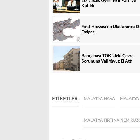
10 Meclis Üyesi Yeni Parti'ye
Katıldı
Fırat Havzası'na Uluslararası D
Dalgası
Bahçebaşı TOKİ'deki Çevre
Sorununa Vali Yavuz El Attı
ETİKETLER:
MALATYA HAVA
MALATYA
MALATYA FIRTINA NEM RÜZ