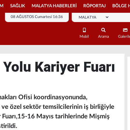
İM
SAĞLIK
MALATYA HABERLERİ
RÖPORTAJ
BÖLGE 
08 AĞUSTOS Cumartesi 16:36
Mobil
Arama
Galeril
 Yolu Kariyer Fuarı
Kaynakları Ofisi koordinasyonunda,
ve özel sektör temsilcilerinin iş birliğiyle
 Fuarı,15-16 Mayıs tarihlerinde Mişmiş
irildi.