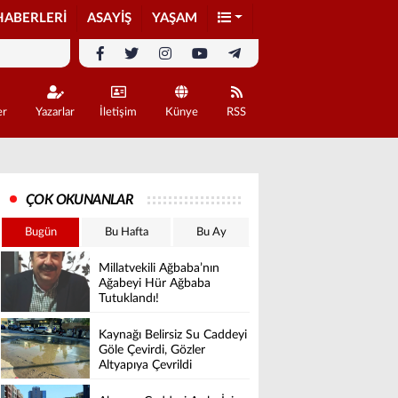
HABERLERİ
ASAYİŞ
YAŞAM
er
Yazarlar
İletişim
Künye
RSS
ÇOK OKUNANLAR
Bugün
Bu Hafta
Bu Ay
Millatvekili Ağbaba’nın
Ağabeyi Hür Ağbaba
Tutuklandı!
Kaynağı Belirsiz Su Caddeyi
Göle Çevirdi, Gözler
Altyapıya Çevrildi