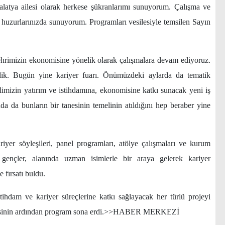
 Malatya ailesi olarak herkese şükranlarımı sunuyorum. Çalışma ve
huzurlarınızda sunuyorum. Programları vesilesiyle temsilen Sayın
 şehrimizin ekonomisine yönelik olarak çalışmalara devam ediyoruz.
irdik. Bugün yine kariyer fuarı. Önümüzdeki aylarda da tematik
limizin yatırım ve istihdamına, ekonomisine katkı sunacak yeni iş
a da bunların bir tanesinin temelinin atıldığını hep beraber yine
yer söyleşileri, panel programları, atölye çalışmaları ve kurum
ve gençler, alanında uzman isimlerle bir araya gelerek kariyer
 fırsatı buldu.
stihdam ve kariyer süreçlerine katkı sağlayacak her türlü projeyi
lmesinin ardından program sona erdi.>>HABER MERKEZİ