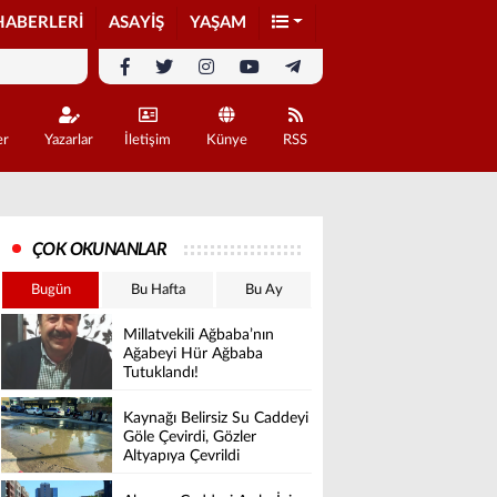
HABERLERİ
ASAYİŞ
YAŞAM
er
Yazarlar
İletişim
Künye
RSS
ÇOK OKUNANLAR
Bugün
Bu Hafta
Bu Ay
Millatvekili Ağbaba’nın
Ağabeyi Hür Ağbaba
Tutuklandı!
Kaynağı Belirsiz Su Caddeyi
Göle Çevirdi, Gözler
Altyapıya Çevrildi