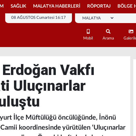
İM
SAĞLIK
MALATYA HABERLERİ
RÖPORTAJ
BÖLGE 
08 AĞUSTOS Cumartesi 16:17
Mobil
Arama
Galeril
 Erdoğan Vakfı
i Uluçınarlar
uluştu
lyurt İlçe Müftülüğü öncülüğünde, İnönü
 Camii koordinesinde yürütülen ‘Uluçınarlar