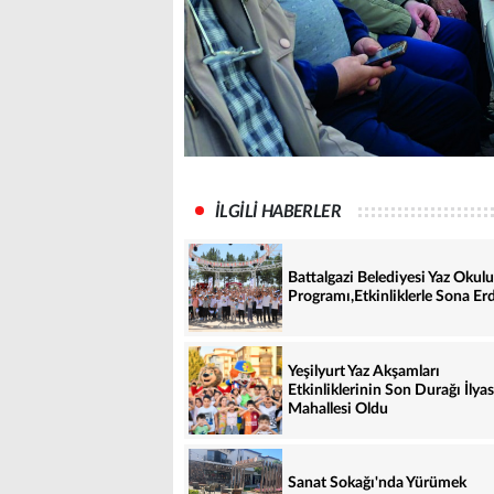
İLGİLİ HABERLER
Battalgazi Belediyesi Yaz Okulu
Programı,Etkinliklerle Sona Erd
Yeşilyurt Yaz Akşamları
Etkinliklerinin Son Durağı İlyas
Mahallesi Oldu
Sanat Sokağı'nda Yürümek