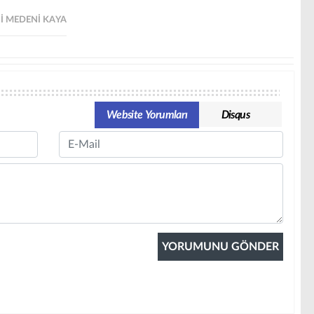
I MEDENI KAYA
Website Yorumları
Disqus
Email