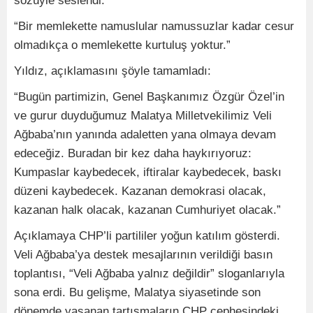
sözüyle seslendi:
“Bir memlekette namuslular namussuzlar kadar cesur
olmadıkça o memlekette kurtuluş yoktur.”
Yıldız, açıklamasını şöyle tamamladı:
“Bugün partimizin, Genel Başkanımız Özgür Özel’in
ve gurur duyduğumuz Malatya Milletvekilimiz Veli
Ağbaba’nın yanında adaletten yana olmaya devam
edeceğiz. Buradan bir kez daha haykırıyoruz:
Kumpaslar kaybedecek, iftiralar kaybedecek, baskı
düzeni kaybedecek. Kazanan demokrasi olacak,
kazanan halk olacak, kazanan Cumhuriyet olacak.”
Açıklamaya CHP’li partililer yoğun katılım gösterdi.
Veli Ağbaba’ya destek mesajlarının verildiği basın
toplantısı, “Veli Ağbaba yalnız değildir” sloganlarıyla
sona erdi. Bu gelişme, Malatya siyasetinde son
dönemde yaşanan tartışmaların CHP cephesindeki