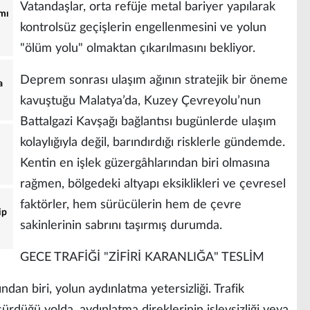
Vatandaşlar, orta refüje metal bariyer yapılarak
ımı
kontrolsüz geçişlerin engellenmesini ve yolun
"ölüm yolu" olmaktan çıkarılmasını bekliyor.
Deprem sonrası ulaşım ağının stratejik bir öneme
a
kavuştuğu Malatya’da, Kuzey Çevreyolu’nun
Battalgazi Kavşağı bağlantısı bugünlerde ulaşım
kolaylığıyla değil, barındırdığı risklerle gündemde.
Kentin en işlek güzergâhlarından biri olmasına
rağmen, bölgedeki altyapı eksiklikleri ve çevresel
faktörler, hem sürücülerin hem de çevre
ip
sakinlerinin sabrını taşırmış durumda.
GECE TRAFİĞİ "ZİFİRİ KARANLIĞA" TESLİM
dan biri, yolun aydınlatma yetersizliği. Trafik