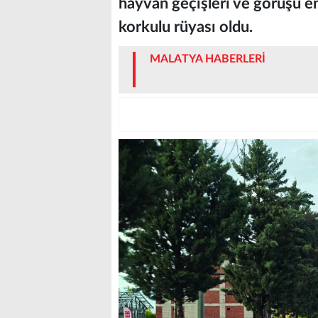
hayvan geçişleri ve görüşü e
korkulu rüyası oldu.
MALATYA HABERLERİ