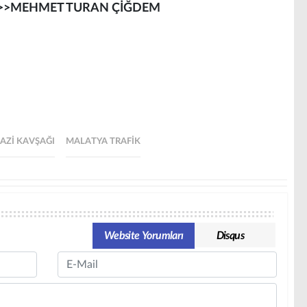
>>MEHMET TURAN ÇİĞDEM
AZI KAVŞAĞI
MALATYA TRAFIK
Website Yorumları
Disqus
Email