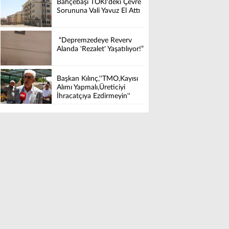
Bahçebaşı TOKİ'deki Çevre
Sorununa Vali Yavuz El Attı
“Depremzedeye Reverv
Alanda 'Rezalet' Yaşatılıyor!”
Başkan Kılınç,''TMO,Kayısı
Alımı Yapmalı,Üreticiyi
İhracatçıya Ezdirmeyin''