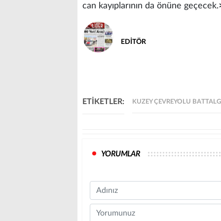
can kayıplarının da önüne geçecek.
EDİTÖR
ETİKETLER:
KUZEY ÇEVREYOLU BATTALG
YORUMLAR
Name
Comment