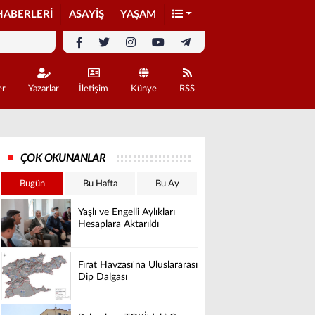
HABERLERİ
ASAYİŞ
YAŞAM
er
Yazarlar
İletişim
Künye
RSS
ÇOK OKUNANLAR
Bugün
Bu Hafta
Bu Ay
Yaşlı ve Engelli Aylıkları
Hesaplara Aktarıldı
Fırat Havzası'na Uluslararası
Dip Dalgası