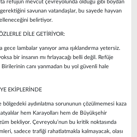
 orta refüjün mevcut çevreyolunda olduğu gibi boydan
 gerektiğini savunan vatandaşlar, bu sayede hayvan
lleneceğini belirtiyor.
ZLERLE DİLE GETİRİYOR:
ma gece lambalar yanıyor ama ışıklandırma yetersiz.
ksa bir insanın mı fırlayacağı belli değil. Refüje
Birilerinin canı yanmadan bu yol güvenli hale
YE EKİPLERİNDE
e bölgedeki aydınlatma sorununun çözülmemesi kaza
alatyalılar hem Karayolları hem de Büyükşehir
özüm bekliyor. Çevreyolu’nun bu kritik noktasında
leri, sadece trafiği rahatlatmakla kalmayacak, olası