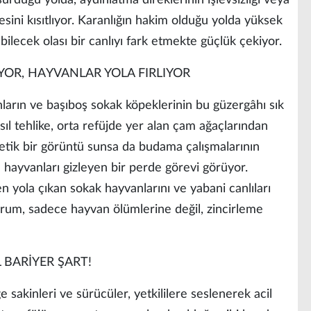
rdüğü yolda, aydınlatma direklerinin işlevsizliği veya
esini kısıtlıyor. Karanlığın hakim olduğu yolda yüksek
bilecek olası bir canlıyı fark etmekte güçlük çekiyor.
OR, HAYVANLAR YOLA FIRLIYOR
nların ve başıboş sokak köpeklerinin bu güzergâhı sık
ıl tehlike, orta refüjde yer alan çam ağaçlarından
tetik bir görüntü sunsa da budama çalışmalarının
 hayvanları gizleyen bir perde görevi görüyor.
n yola çıkan sokak hayvanlarını ve yabani canlıları
rum, sadece hayvan ölümlerine değil, zincirleme
 BARİYER ŞART!
 sakinleri ve sürücüler, yetkililere seslenerek acil