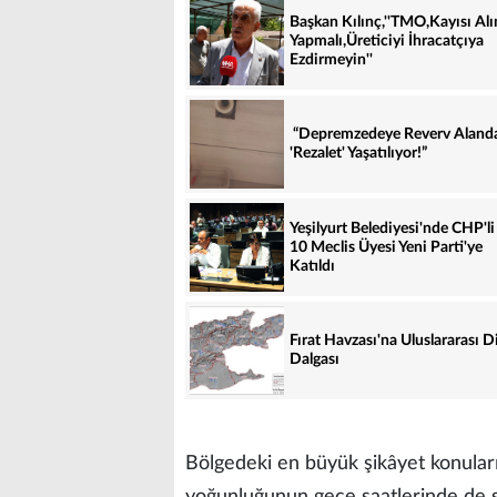
Başkan Kılınç,''TMO,Kayısı Al
Yapmalı,Üreticiyi İhracatçıya
Ezdirmeyin''
“Depremzedeye Reverv Aland
'Rezalet' Yaşatılıyor!”
Yeşilyurt Belediyesi'nde CHP'li
10 Meclis Üyesi Yeni Parti'ye
Katıldı
Fırat Havzası'na Uluslararası D
Dalgası
Bölgedeki en büyük şikâyet konuların