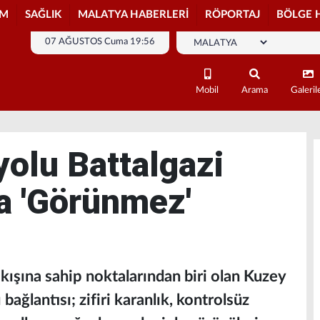
İM
SAĞLIK
MALATYA HABERLERİ
RÖPORTAJ
BÖLGE 
07 AĞUSTOS Cuma 19:56
Mobil
Arama
Galeril
olu Battalgazi
a 'Görünmez'
kışına sahip noktalarından biri olan Kuzey
ağlantısı; zifiri karanlık, kontrolsüz