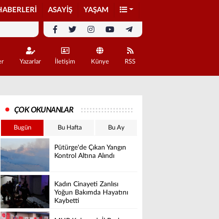
HABERLERİ
ASAYİŞ
YAŞAM
er
Yazarlar
İletişim
Künye
RSS
ÇOK OKUNANLAR
Bugün
Bu Hafta
Bu Ay
Pütürge'de Çıkan Yangın
Kontrol Altına Alındı
Kadın Cinayeti Zanlısı
Yoğun Bakımda Hayatını
Kaybetti