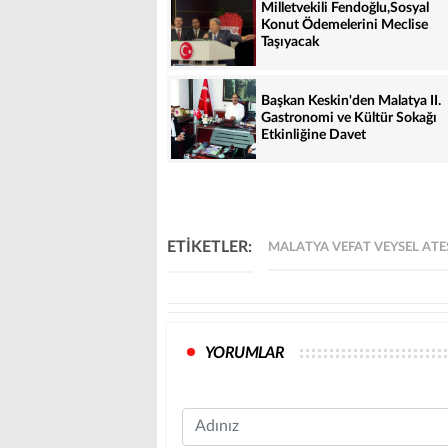
Milletvekili Fendoğlu,Sosyal
Konut Ödemelerini Meclise
Taşıyacak
Başkan Keskin'den Malatya II.
Gastronomi ve Kültür Sokağı
Etkinliğine Davet
ETİKETLER:
MALATYA VEFAT VEYSEL ATE
YORUMLAR
Name