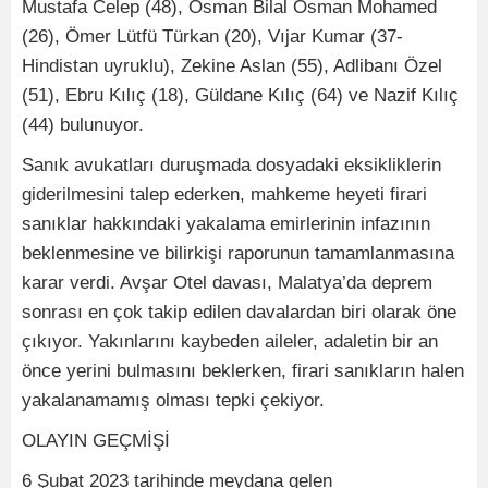
Mustafa Celep (48), Osman Bilal Osman Mohamed
(26), Ömer Lütfü Türkan (20), Vıjar Kumar (37-
Hindistan uyruklu), Zekine Aslan (55), Adlibanı Özel
(51), Ebru Kılıç (18), Güldane Kılıç (64) ve Nazif Kılıç
(44) bulunuyor.
Sanık avukatları duruşmada dosyadaki eksikliklerin
giderilmesini talep ederken, mahkeme heyeti firari
sanıklar hakkındaki yakalama emirlerinin infazının
beklenmesine ve bilirkişi raporunun tamamlanmasına
karar verdi. Avşar Otel davası, Malatya’da deprem
sonrası en çok takip edilen davalardan biri olarak öne
çıkıyor. Yakınlarını kaybeden aileler, adaletin bir an
önce yerini bulmasını beklerken, firari sanıkların halen
yakalanamamış olması tepki çekiyor.
OLAYIN GEÇMİŞİ
6 Şubat 2023 tarihinde meydana gelen