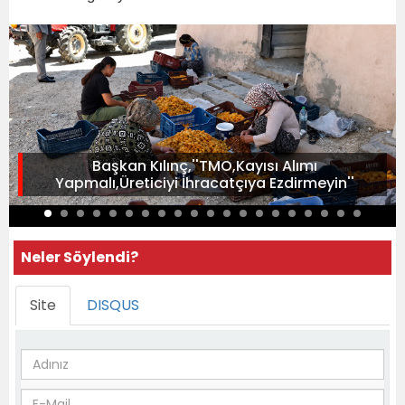
Başkan Kılınç,''TMO,Kayısı Alımı
Yapmalı,Üreticiyi İhracatçıya Ezdirmeyin''
Neler Söylendi?
Site
DISQUS