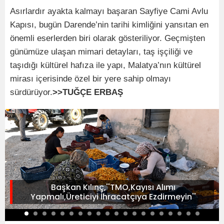
Asırlardır ayakta kalmayı başaran Sayfiye Cami Avlu
Kapısı, bugün Darende’nin tarihi kimliğini yansıtan en
önemli eserlerden biri olarak gösteriliyor. Geçmişten
günümüze ulaşan mimari detayları, taş işçiliği ve
taşıdığı kültürel hafıza ile yapı, Malatya’nın kültürel
mirası içerisinde özel bir yere sahip olmayı
sürdürüyor.
>>TUĞÇE ERBAŞ
Başkan Kılınç,''TMO,Kayısı Alımı
Yapmalı,Üreticiyi İhracatçıya Ezdirmeyin''