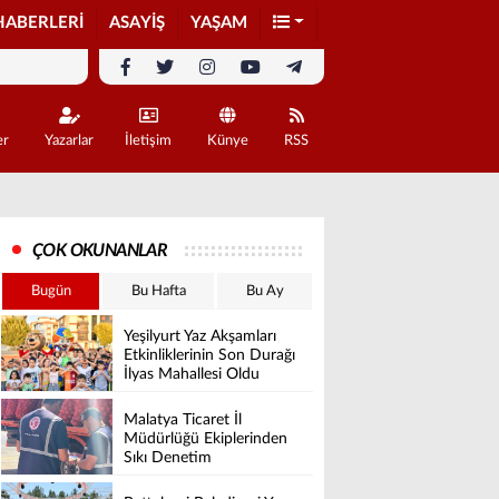
HABERLERİ
ASAYİŞ
YAŞAM
er
Yazarlar
İletişim
Künye
RSS
ÇOK OKUNANLAR
Bugün
Bu Hafta
Bu Ay
Yeşilyurt Yaz Akşamları
Etkinliklerinin Son Durağı
İlyas Mahallesi Oldu
Malatya Ticaret İl
Müdürlüğü Ekiplerinden
Sıkı Denetim