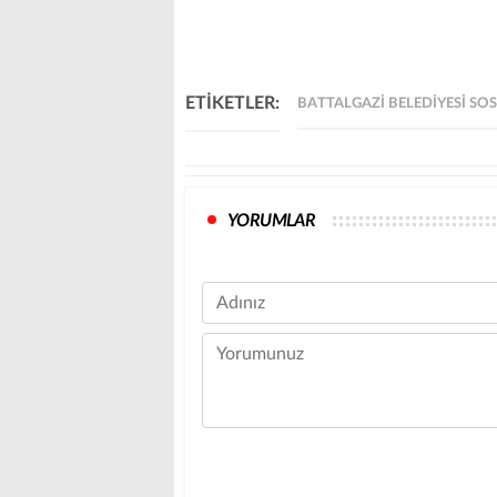
ETİKETLER:
BATTALGAZI BELEDIYESI SO
YORUMLAR
Name
Comment