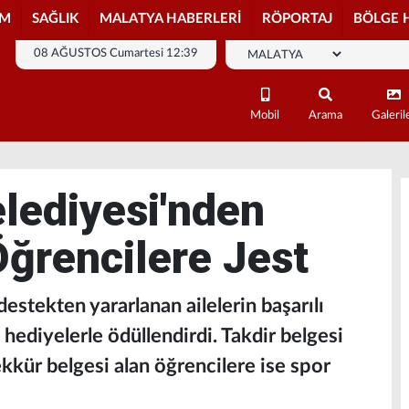
İM
SAĞLIK
MALATYA HABERLERİ
RÖPORTAJ
BÖLGE 
08 AĞUSTOS Cumartesi 12:39
Mobil
Arama
Galeril
elediyesi'nden
Öğrencilere Jest
destekten yararlanan ailelerin başarılı
ediyelerle ödüllendirdi. Takdir belgesi
ekkür belgesi alan öğrencilere ise spor