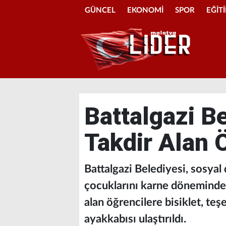
GÜNCEL
EKONOMİ
SPOR
EĞİT
Battalgazi B
Takdir Alan 
Battalgazi Belediyesi, sosyal 
çocuklarını karne döneminde h
alan öğrencilere bisiklet, teş
ayakkabısı ulaştırıldı.