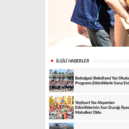
İLGİLİ HABERLER
Battalgazi Belediyesi Yaz Okulu
Programı,Etkinliklerle Sona Erd
Yeşilyurt Yaz Akşamları
Etkinliklerinin Son Durağı İlyas
Mahallesi Oldu