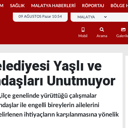
İM
SAĞLIK
MALATYA HABERLERİ
RÖPORTAJ
BÖLGE 
09 AĞUSTOS Pazar 10:54
Mobil
Arama
Galeril
lediyesi Yaşlı ve
ndaşları Unutmuyor
i,ilçe genelinde yürüttüğü çalışmalar
şlar ile engelli bireylerin ailelerini
lirlenen ihtiyaçların karşılanmasına yönelik