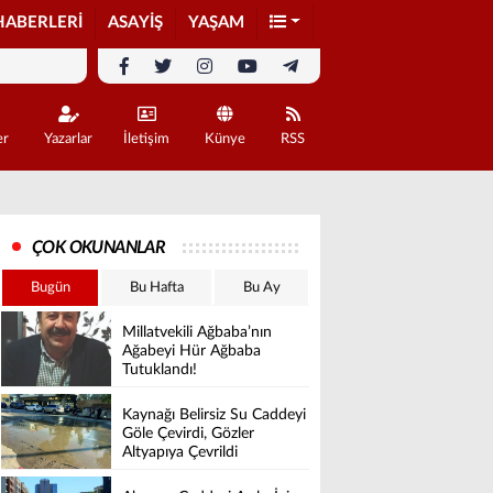
HABERLERİ
ASAYİŞ
YAŞAM
er
Yazarlar
İletişim
Künye
RSS
ÇOK OKUNANLAR
Bugün
Bu Hafta
Bu Ay
Millatvekili Ağbaba’nın
Ağabeyi Hür Ağbaba
Tutuklandı!
Kaynağı Belirsiz Su Caddeyi
Göle Çevirdi, Gözler
Altyapıya Çevrildi