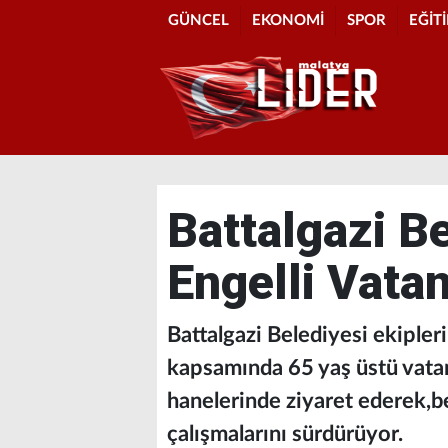
GÜNCEL
EKONOMİ
SPOR
EĞİT
Battalgazi Be
Engelli Vata
Battalgazi Belediyesi ekipler
kapsamında 65 yaş üstü vatanda
hanelerinde ziyaret ederek,be
çalışmalarını sürdürüyor.