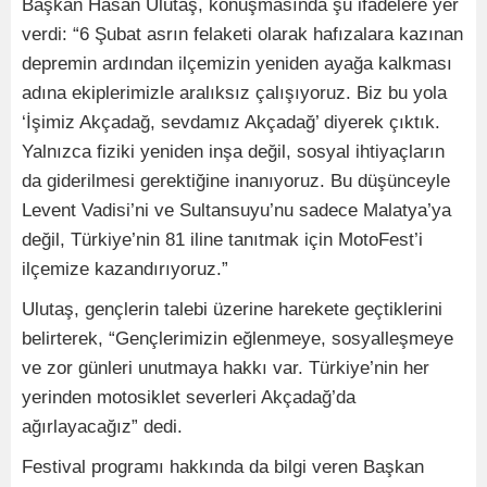
Başkan Hasan Ulutaş, konuşmasında şu ifadelere yer
verdi: “6 Şubat asrın felaketi olarak hafızalara kazınan
depremin ardından ilçemizin yeniden ayağa kalkması
adına ekiplerimizle aralıksız çalışıyoruz. Biz bu yola
‘İşimiz Akçadağ, sevdamız Akçadağ’ diyerek çıktık.
Yalnızca fiziki yeniden inşa değil, sosyal ihtiyaçların
da giderilmesi gerektiğine inanıyoruz. Bu düşünceyle
Levent Vadisi’ni ve Sultansuyu’nu sadece Malatya’ya
değil, Türkiye’nin 81 iline tanıtmak için MotoFest’i
ilçemize kazandırıyoruz.”
Ulutaş, gençlerin talebi üzerine harekete geçtiklerini
belirterek, “Gençlerimizin eğlenmeye, sosyalleşmeye
ve zor günleri unutmaya hakkı var. Türkiye’nin her
yerinden motosiklet severleri Akçadağ’da
ağırlayacağız” dedi.
Festival programı hakkında da bilgi veren Başkan