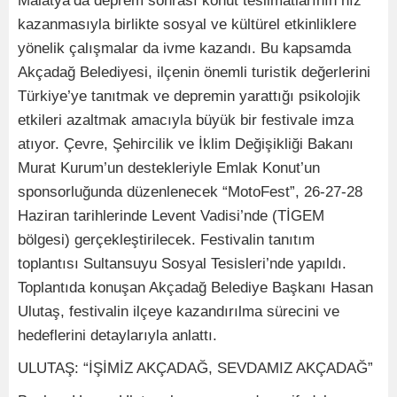
Malatya’da deprem sonrası konut teslimatlarının hız
kazanmasıyla birlikte sosyal ve kültürel etkinliklere
yönelik çalışmalar da ivme kazandı. Bu kapsamda
Akçadağ Belediyesi, ilçenin önemli turistik değerlerini
Türkiye’ye tanıtmak ve depremin yarattığı psikolojik
etkileri azaltmak amacıyla büyük bir festivale imza
atıyor. Çevre, Şehircilik ve İklim Değişikliği Bakanı
Murat Kurum’un destekleriyle Emlak Konut’un
sponsorluğunda düzenlenecek “MotoFest”, 26-27-28
Haziran tarihlerinde Levent Vadisi’nde (TİGEM
bölgesi) gerçekleştirilecek. Festivalin tanıtım
toplantısı Sultansuyu Sosyal Tesisleri’nde yapıldı.
Toplantıda konuşan Akçadağ Belediye Başkanı Hasan
Ulutaş, festivalin ilçeye kazandırılma sürecini ve
hedeflerini detaylarıyla anlattı.
ULUTAŞ: “İŞİMİZ AKÇADAĞ, SEVDAMIZ AKÇADAĞ”