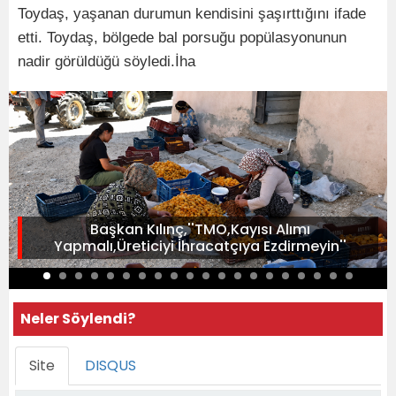
Toydaş, yaşanan durumun kendisini şaşırttığını ifade
etti. Toydaş, bölgede bal porsuğu popülasyonunun
nadir görüldüğü söyledi.İha
Başkan Kılınç,''TMO,Kayısı Alımı
Yapmalı,Üreticiyi İhracatçıya Ezdirmeyin''
Neler Söylendi?
Site
DISQUS