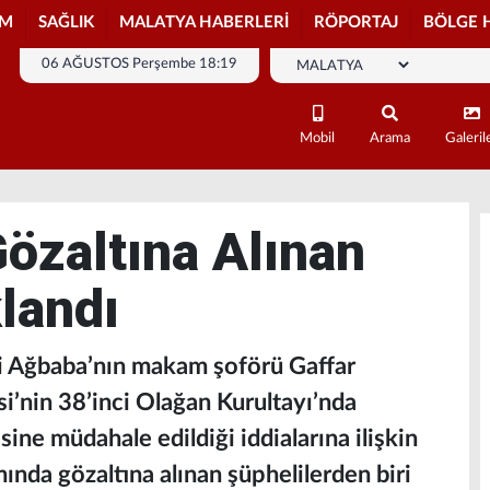
İM
SAĞLIK
MALATYA HABERLERİ
RÖPORTAJ
BÖLGE 
06 AĞUSTOS Perşembe 18:19
Mobil
Arama
Galeril
özaltına Alınan
landı
li Ağbaba’nın makam şoförü Gaffar
i’nin 38’inci Olağan Kurultayı’nda
ine müdahale edildiği iddialarına ilişkin
nda gözaltına alınan şüphelilerden biri