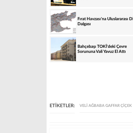
Fırat Havzası'na Uluslararası D
Dalgası
Bahçebaşı TOKİ'deki Çevre
Sorununa Vali Yavuz El Attı
ETİKETLER:
VELI AĞBABA GAFFAR ÇIÇEK