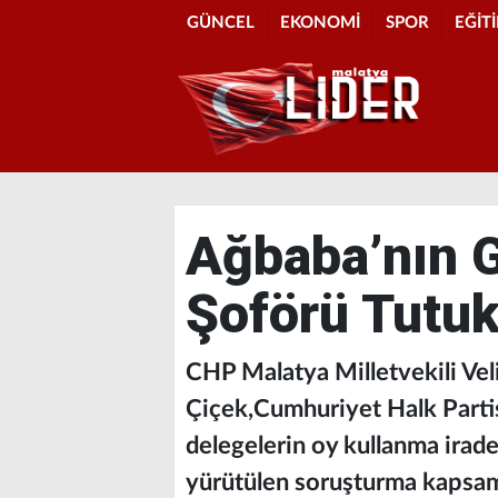
GÜNCEL
EKONOMİ
SPOR
EĞİT
Ağbaba’nın G
Şoförü Tutuk
CHP Malatya Milletvekili Ve
Çiçek,Cumhuriyet Halk Partis
delegelerin oy kullanma irades
yürütülen soruşturma kapsamı