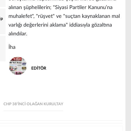
alınan şüphelilerin; "Siyasi Partiler Kanunu’na
muhalefet", "rüşvet" ve "suçtan kaynaklanan mal
ip
varlığı değerlerini aklama" iddiasıyla gözaltına
alındılar.
İha
EDİTÖR
CHP 38’INCI OLAĞAN KURULTAY