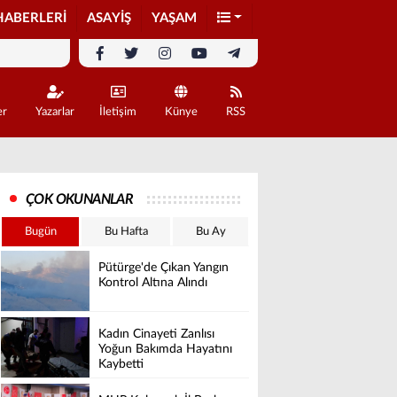
HABERLERİ
ASAYİŞ
YAŞAM
er
Yazarlar
İletişim
Künye
RSS
ÇOK OKUNANLAR
Bugün
Bu Hafta
Bu Ay
Pütürge'de Çıkan Yangın
Kontrol Altına Alındı
Kadın Cinayeti Zanlısı
Yoğun Bakımda Hayatını
Kaybetti