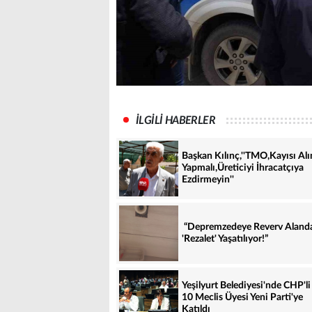
İLGİLİ HABERLER
Başkan Kılınç,''TMO,Kayısı Al
Yapmalı,Üreticiyi İhracatçıya
Ezdirmeyin''
“Depremzedeye Reverv Aland
'Rezalet' Yaşatılıyor!”
Yeşilyurt Belediyesi'nde CHP'li
10 Meclis Üyesi Yeni Parti'ye
Katıldı