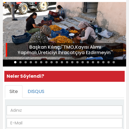
Başkan Kılınç,''TMO,Kayısı Alımı
Yapmalı,Üreticiyi İhracatçıya Ezdirmeyin''
Neler Söylendi?
Site
DISQUS