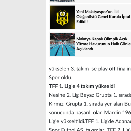
Yeni Malatyaspor'un İki
Olağanüstü Genel Kurulu İptal
Edildi!
Malatya Kapalı Olimpik Açık
Yüzme Havuzunun Halk Günle
Açıklandı
yükselen 3. takım ise play off fin
Spor oldu.
TFF 1. Lig'e 4 takım yükseldi
Nesine 2. Lig Beyaz Grupta 1. sırad
Kırmızı Grupta 1. sırada yer alan Bu
sonucunda başarılı olan Mardin 196
Lig'e yükseltildi.TFF 1. Lig’de Ada
Spor Futbol AŞ takımları TFF 2. Lig'