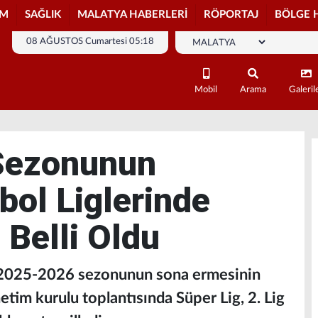
İM
SAĞLIK
MALATYA HABERLERİ
RÖPORTAJ
BÖLGE 
08 AĞUSTOS Cumartesi 05:18
Mobil
Arama
Galeril
Sezonunun
bol Liglerinde
 Belli Oldu
 2025-2026 sezonunun sona ermesinin
etim kurulu toplantısında Süper Lig, 2. Lig