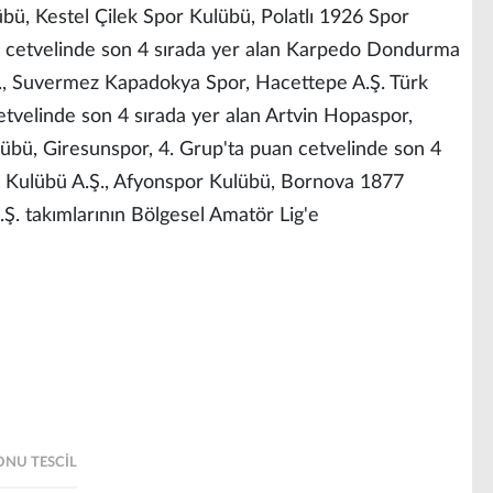
bü, Kestel Çilek Spor Kulübü, Polatlı 1926 Spor
n cetvelinde son 4 sırada yer alan Karpedo Dondurma
., Suvermez Kapadokya Spor, Hacettepe A.Ş. Türk
tvelinde son 4 sırada yer alan Artvin Hopaspor,
übü, Giresunspor, 4. Grup'ta puan cetvelinde son 4
ol Kulübü A.Ş., Afyonspor Kulübü, Bornova 1877
 A.Ş. takımlarının Bölgesel Amatör Lig'e
ONU TESCIL