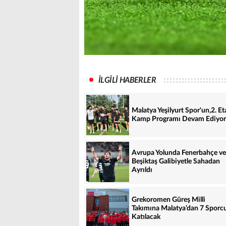
İLGİLİ HABERLER
Malatya Yeşilyurt Spor'un,2. Et
Kamp Programı Devam Ediyor
Avrupa Yolunda Fenerbahçe ve
Beşiktaş Galibiyetle Sahadan
Ayrıldı
Grekoromen Güreş Milli
Takımına Malatya’dan 7 Sporc
Katılacak