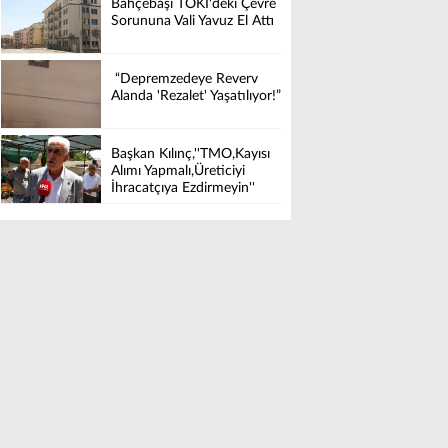
Bahçebaşı TOKİ'deki Çevre
Sorununa Vali Yavuz El Attı
“Depremzedeye Reverv
Alanda 'Rezalet' Yaşatılıyor!”
Başkan Kılınç,''TMO,Kayısı
Alımı Yapmalı,Üreticiyi
İhracatçıya Ezdirmeyin''