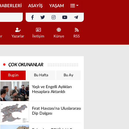
HABERLERİ
ASAYİŞ
YAŞAM
er
Yazarlar
İletişim
Künye
RSS
ÇOK OKUNANLAR
Bugün
Bu Hafta
Bu Ay
Yaşlı ve Engelli Aylıkları
Hesaplara Aktarıldı
Fırat Havzası'na Uluslararası
Dip Dalgası