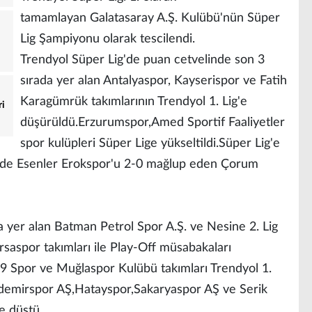
tamamlayan Galatasaray A.Ş. Kulübü'nün Süper
Lig Şampiyonu olarak tescilendi.
Trendyol Süper Lig'de puan cetvelinde son 3
sırada yer alan Antalyaspor, Kayserispor ve Fatih
Karagümrük takımlarının Trendyol 1. Lig'e
ri
düşürüldü.Erzurumspor,Amed Sportif Faaliyetler
spor kulüpleri Süper Lige yükseltildi.Süper Lig'e
alinde Esenler Erokspor'u 2-0 mağlup eden Çorum
a yer alan Batman Petrol Spor A.Ş. ve Nesine 2. Lig
rsaspor takımları ile Play-Off müsabakaları
9 Spor ve Muğlaspor Kulübü takımları Trendyol 1.
nademirspor AŞ,Hatayspor,Sakaryaspor AŞ ve Serik
e düştü.