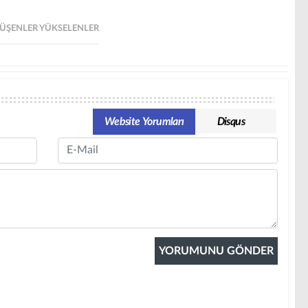
ÜŞENLER YÜKSELENLER
Website Yorumları
Disqus
Email